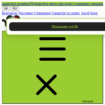
уйте кешбек!
Публікуйте фото або відео з нашими товарами в соц
UK
RU
Контакти
Доставка
Співпраця
Гарантія та сервіс
Акції
Блог
Показати усі (
0
)
Каталог