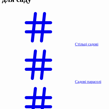
Стільці садові
Садові парасолі