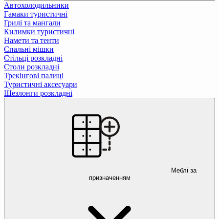
Автохолодильники
Гамаки туристичні
Грилі та мангали
Килимки туристичні
Намети та тенти
Спальні мішки
Стільці розкладні
Столи розкладні
Трекінгові палиці
Туристичні аксесуари
Шезлонги розкладні
Меблі за
призначенням