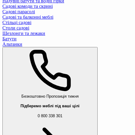
Надувні батути та водні гірки
Садові комоди та скрині
Садові парасолі
Садові та балконні меблі
Стільці садові
Столи садові
Шезлонги та лежаки
Батути
Альтанки
Безкоштовно
Пропозиція тижня
Підберемо меблі під ваші цілі
0 800 338 301