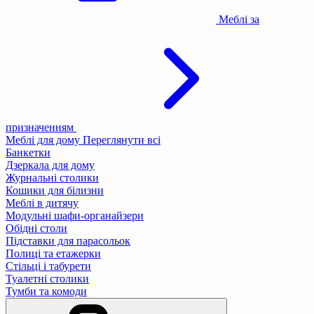
Меблі за
призначенням
Меблі для дому
Переглянути всі
Банкетки
Дзеркала для дому
Журнальні столики
Кошики для білизни
Меблі в дитячу
Модульні шафи-органайзери
Обідні столи
Підставки для парасольок
Полиці та етажерки
Стільці і табурети
Туалетні столики
Тумби та комоди