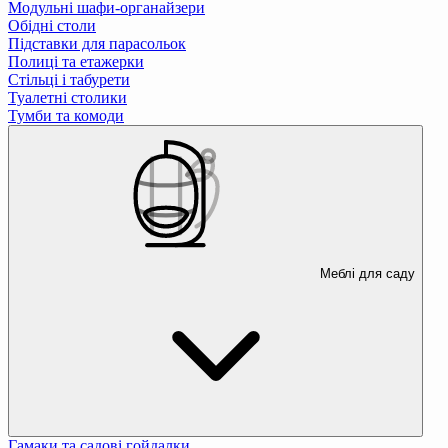
Модульні шафи-органайзери
Обідні столи
Підставки для парасольок
Полиці та етажерки
Стільці і табурети
Туалетні столики
Тумби та комоди
Меблі для саду
Гамаки та садові гойдалки