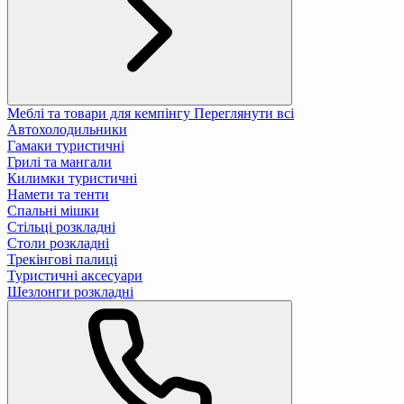
Меблі та товари для кемпінгу
Переглянути всі
Автохолодильники
Гамаки туристичні
Грилі та мангали
Килимки туристичні
Намети та тенти
Спальні мішки
Стільці розкладні
Столи розкладні
Трекінгові палиці
Туристичні аксесуари
Шезлонги розкладні