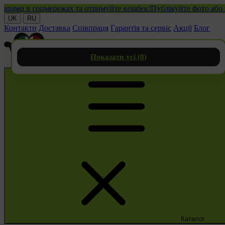
ми в соцмережах та отримуйте кешбек!
Публікуйте фото або відео
UK
RU
Контакти
Доставка
Співпраця
Гарантія та сервіс
Акції
Блог
Показати усі (
0
)
Каталог