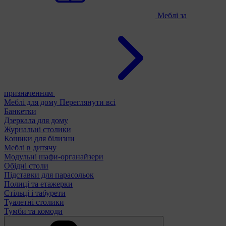
Меблі за
призначенням
Меблі для дому
Переглянути всі
Банкетки
Дзеркала для дому
Журнальні столики
Кошики для білизни
Меблі в дитячу
Модульні шафи-органайзери
Обідні столи
Підставки для парасольок
Полиці та етажерки
Стільці і табурети
Туалетні столики
Тумби та комоди