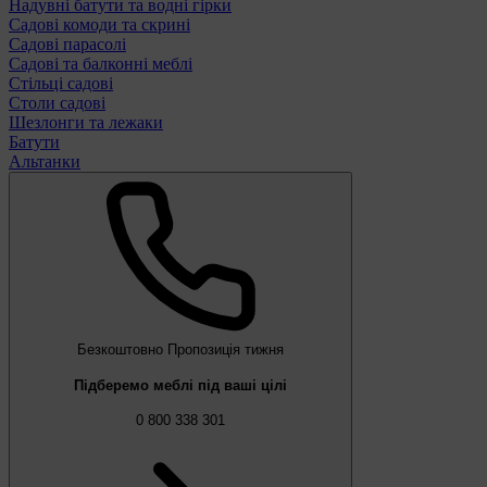
Надувні батути та водні гірки
Садові комоди та скрині
Садові парасолі
Садові та балконні меблі
Стільці садові
Столи садові
Шезлонги та лежаки
Батути
Альтанки
Безкоштовно
Пропозиція тижня
Підберемо меблі під ваші цілі
0 800 338 301