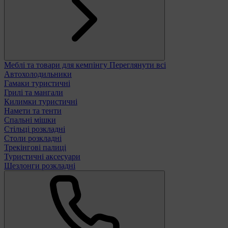
Меблі та товари для кемпінгу
Переглянути всі
Автохолодильники
Гамаки туристичні
Грилі та мангали
Килимки туристичні
Намети та тенти
Спальні мішки
Стільці розкладні
Столи розкладні
Трекінгові палиці
Туристичні аксесуари
Шезлонги розкладні