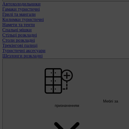
Автохолодильники
Гамаки туристичні
Грилі та мангали
Килимки туристичні
Намети та тенти
Спальні мішки
Стільці розкладні
Столи розкладні
Трекінгові палиці
Туристичні аксесуари
Шезлонги розкладні
Меблі за
призначенням