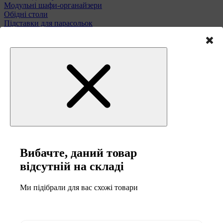
Модульні шафи-органайзери
Обідні столи
Підставки для парасольок
Полиці та етажерки
Стільці і табурети
Туалетні столики
Тумби та комоди
Меблі для саду
Вибачте, даний товар
відсутній на складі
Ми підібрали для вас схожі товари