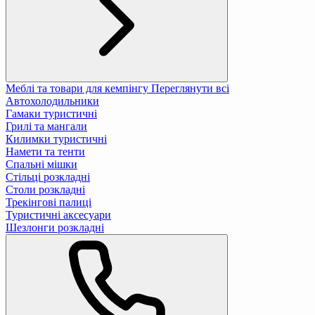
Меблі та товари для кемпінгу
Переглянути всі
Автохолодильники
Гамаки туристичні
Грилі та мангали
Килимки туристичні
Намети та тенти
Спальні мішки
Стільці розкладні
Столи розкладні
Трекінгові палиці
Туристичні аксесуари
Шезлонги розкладні