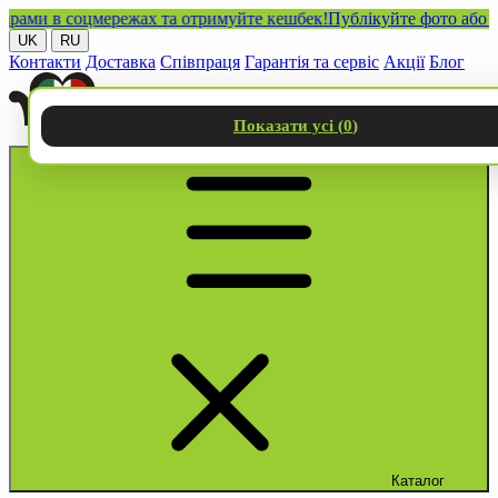
и в соцмережах та отримуйте кешбек!
Публікуйте фото або відео
UK
RU
Контакти
Доставка
Співпраця
Гарантія та сервіс
Акції
Блог
Показати усі (
0
)
Каталог