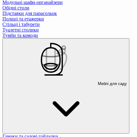
Модульні шафи-органайзери
Обідні столи
Підставки для парасольок
Полиці та етажерки
Стільці і табурети
Туалетні столики
Тумби та комоди
Меблі для саду
Гамаки та садові гойдалки