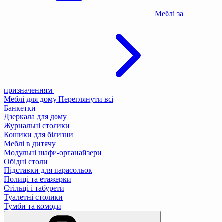
Меблі за
призначенням
Меблі для дому
Переглянути всі
Банкетки
Дзеркала для дому
Журнальні столики
Кошики для білизни
Меблі в дитячу
Модульні шафи-органайзери
Обідні столи
Підставки для парасольок
Полиці та етажерки
Стільці і табурети
Туалетні столики
Тумби та комоди