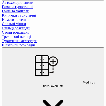
Автохолодильники
Гамаки туристичні
Грилі та мангали
Килимки туристичні
Намети та тенти
Спальні мішки
Стільці розкладні
Столи розкладні
Трекінгові палиці
Туристичні аксесуари
Шезлонги розкладні
Меблі за
призначенням