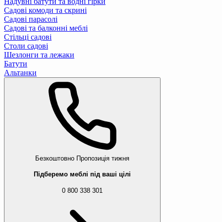
Надувні батути та водні гірки
Садові комоди та скрині
Садові парасолі
Садові та балконні меблі
Стільці садові
Столи садові
Шезлонги та лежаки
Батути
Альтанки
Безкоштовно
Пропозиція тижня
Підберемо меблі під ваші цілі
0 800 338 301