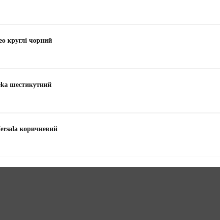
eo круглі чорний
eka шестикутний
ersala коричневий