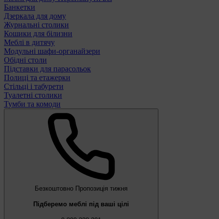
Банкетки
Дзеркала для дому
Журнальні столики
Кошики для білизни
Меблі в дитячу
Модульні шафи-органайзери
Обідні столи
Підставки для парасольок
Полиці та етажерки
Стільці і табурети
Туалетні столики
Тумби та комоди
Безкоштовно
Пропозиція тижня
Підберемо меблі під ваші цілі