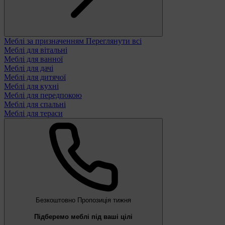
Меблі за призначенням
Переглянути всі
Меблі для вітальні
Меблі для ванної
Меблі для дачі
Меблі для дитячої
Меблі для кухні
Меблі для передпокою
Меблі для спальні
Меблі для тераси
Безкоштовно
Пропозиція тижня
Підберемо меблі під ваші цілі