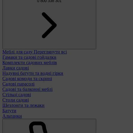
0 800 338 301
Меблі для саду
Переглянути всі
Гамаки та садові гойдалки
Комплекти садових меблів
Лавки садові
Надувні батути та водні гірки
Садові комоди та скрині
Садові парасолі
Садові та балконні меблі
Стільці садові
Столи садові
Шезлонги та лежаки
Батути
Альтанки