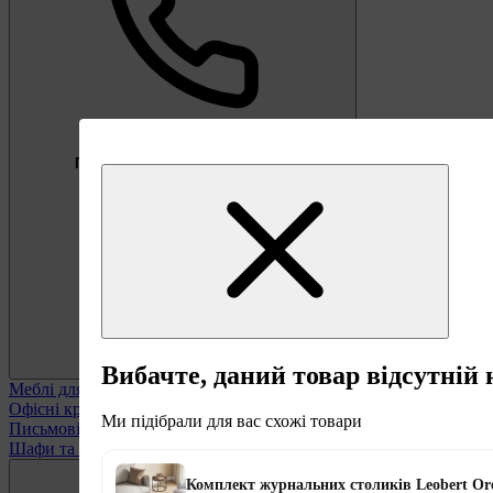
Безкоштовно
Пропозиція тижня
Підберемо меблі під ваші цілі
0 800 338 301
Вибачте, даний товар відсутній 
Меблі для офісу
Переглянути всі
Офісні крісла
Ми підібрали для вас схожі товари
Письмові столи
Шафи та полиці офісні
Комплект журнальних столиків Leobert Or