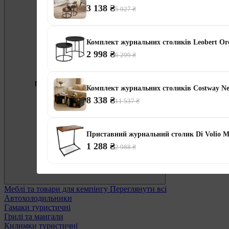
3 138 ₴
5 027 ₴
Комплект журнальних столиків Leobert Or
2 998 ₴
6 299 ₴
Безкоштовно
Пропозиція тижня
Підберемо меблі під ваші цілі
Комплект журнальних столиків Costway N
8 338 ₴
0 800 338 301
11 537 ₴
Приставний журнальний столик Di Volio M
1 288 ₴
2 988 ₴
Меблі та товари для кемпінгу
Переглянути всі
Автохолодильники
Гамаки туристичні
Грилі та мангали
Килимки туристичні