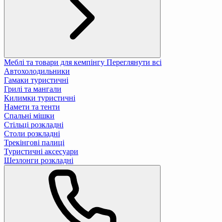
Меблі та товари для кемпінгу
Переглянути всі
Автохолодильники
Гамаки туристичні
Грилі та мангали
Килимки туристичні
Намети та тенти
Спальні мішки
Стільці розкладні
Столи розкладні
Трекінгові палиці
Туристичні аксесуари
Шезлонги розкладні