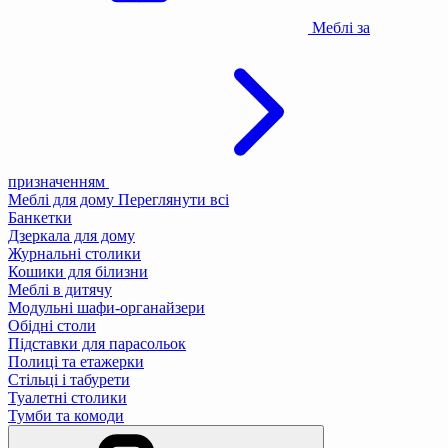
Меблі за
призначенням
Меблі для дому
Переглянути всі
Банкетки
Дзеркала для дому
Журнальні столики
Кошики для білизни
Меблі в дитячу
Модульні шафи-органайзери
Обідні столи
Підставки для парасольок
Полиці та етажерки
Стільці і табурети
Туалетні столики
Тумби та комоди