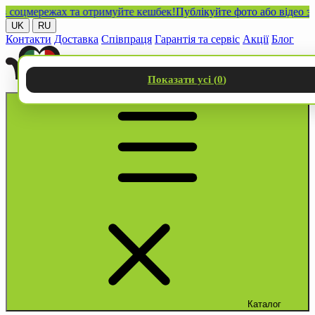
цмережах та отримуйте кешбек!
Публікуйте фото або відео з наш
UK
RU
Контакти
Доставка
Співпраця
Гарантія та сервіс
Акції
Блог
Показати усі (
0
)
Каталог