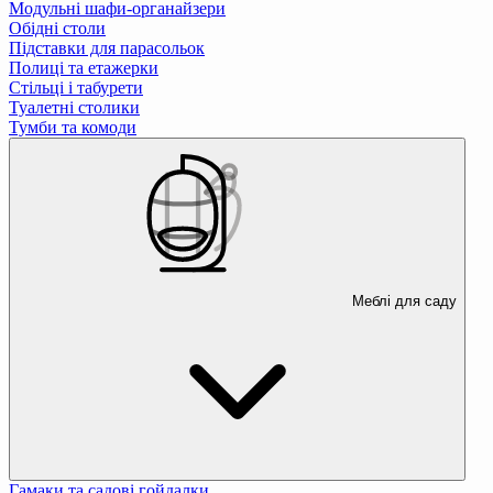
Модульні шафи-органайзери
Обідні столи
Підставки для парасольок
Полиці та етажерки
Стільці і табурети
Туалетні столики
Тумби та комоди
Меблі для саду
Гамаки та садові гойдалки