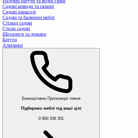
Надувні батути та водні гірки
Садові комоди та скрині
Садові парасолі
Садові та балконні меблі
Стільці садові
Столи садові
Шезлонги та лежаки
Батути
Альтанки
Безкоштовно
Пропозиція тижня
Підберемо меблі під ваші цілі
0 800 338 301