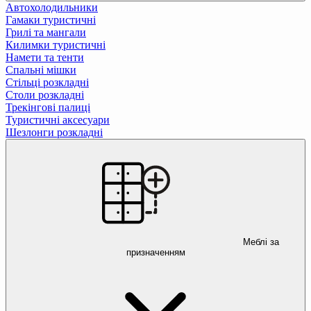
Автохолодильники
Гамаки туристичні
Грилі та мангали
Килимки туристичні
Намети та тенти
Спальні мішки
Стільці розкладні
Столи розкладні
Трекінгові палиці
Туристичні аксесуари
Шезлонги розкладні
Меблі за
призначенням