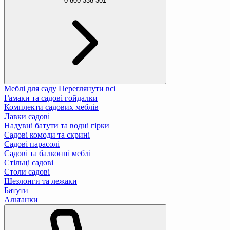
0 800 338 301
Меблі для саду
Переглянути всі
Гамаки та садові гойдалки
Комплекти садових меблів
Лавки садові
Надувні батути та водні гірки
Садові комоди та скрині
Садові парасолі
Садові та балконні меблі
Стільці садові
Столи садові
Шезлонги та лежаки
Батути
Альтанки