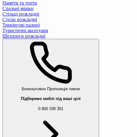
Намети та тенти
Спальні мішки
Стільці розкладні
Столи розкладні
Трекінгові палиці
Туристичні аксесуари
Шезлонги розкладні
Безкоштовно
Пропозиція тижня
Підберемо меблі під ваші цілі
0 800 338 301