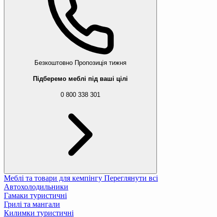
Безкоштовно
Пропозиція тижня
Підберемо меблі під ваші цілі
0 800 338 301
Меблі та товари для кемпінгу
Переглянути всі
Автохолодильники
Гамаки туристичні
Грилі та мангали
Килимки туристичні