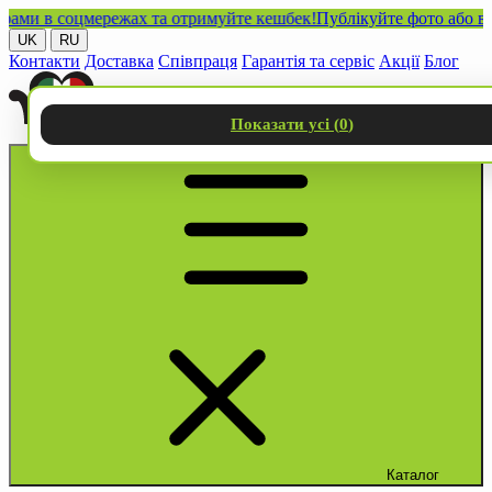
 в соцмережах та отримуйте кешбек!
Публікуйте фото або відео 
UK
RU
Контакти
Доставка
Співпраця
Гарантія та сервіс
Акції
Блог
Показати усі (
0
)
Каталог