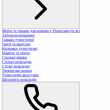
Меблі та товари для кемпінгу
Переглянути всі
Автохолодильники
Гамаки туристичні
Грилі та мангали
Килимки туристичні
Намети та тенти
Спальні мішки
Стільці розкладні
Столи розкладні
Трекінгові палиці
Туристичні аксесуари
Шезлонги розкладні