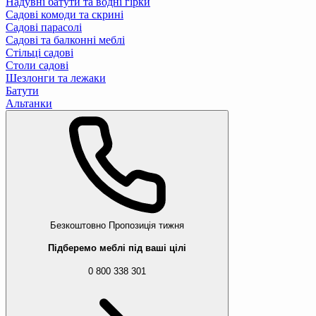
Надувні батути та водні гірки
Садові комоди та скрині
Садові парасолі
Садові та балконні меблі
Стільці садові
Столи садові
Шезлонги та лежаки
Батути
Альтанки
Безкоштовно
Пропозиція тижня
Підберемо меблі під ваші цілі
0 800 338 301