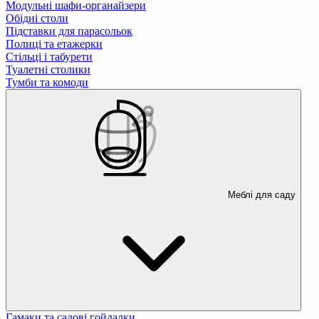
Модульні шафи-органайзери
Обідні столи
Підставки для парасольок
Полиці та етажерки
Стільці і табурети
Туалетні столики
Тумби та комоди
Меблі для саду
Гамаки та садові гойдалки