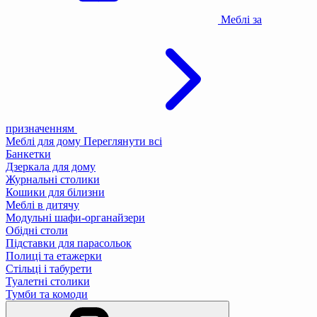
Меблі за
призначенням
Меблі для дому
Переглянути всі
Банкетки
Дзеркала для дому
Журнальні столики
Кошики для білизни
Меблі в дитячу
Модульні шафи-органайзери
Обідні столи
Підставки для парасольок
Полиці та етажерки
Стільці і табурети
Туалетні столики
Тумби та комоди