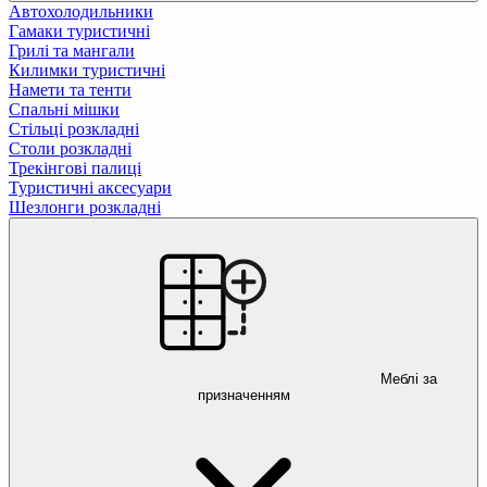
Автохолодильники
Гамаки туристичні
Грилі та мангали
Килимки туристичні
Намети та тенти
Спальні мішки
Стільці розкладні
Столи розкладні
Трекінгові палиці
Туристичні аксесуари
Шезлонги розкладні
Меблі за
призначенням