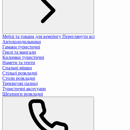
Меблі та товари для кемпінгу
Переглянути всі
Автохолодильники
Гамаки туристичні
Грилі та мангали
Килимки туристичні
Намети та тенти
Спальні мішки
Стільці розкладні
Столи розкладні
Трекінгові палиці
Туристичні аксесуари
Шезлонги розкладні