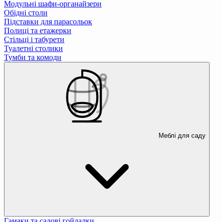
Модульні шафи-органайзери
Обідні столи
Підставки для парасольок
Полиці та етажерки
Стільці і табурети
Туалетні столики
Тумби та комоди
Меблі для саду
Гамаки та садові гойдалки