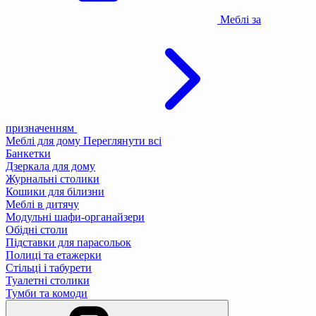
Меблі за
призначенням
Меблі для дому
Переглянути всі
Банкетки
Дзеркала для дому
Журнальні столики
Кошики для білизни
Меблі в дитячу
Модульні шафи-органайзери
Обідні столи
Підставки для парасольок
Полиці та етажерки
Стільці і табурети
Туалетні столики
Тумби та комоди