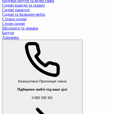
Надувні батути та водні гірки
Садові комоди та скрині
Садові парасолі
Садові та балконні меблі
Стільці садові
Столи садові
Шезлонги та лежаки
Батути
Альтанки
Безкоштовно
Пропозиція тижня
Підберемо меблі під ваші цілі
0 800 338 301