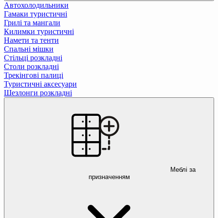
Автохолодильники
Гамаки туристичні
Грилі та мангали
Килимки туристичні
Намети та тенти
Спальні мішки
Стільці розкладні
Столи розкладні
Трекінгові палиці
Туристичні аксесуари
Шезлонги розкладні
Меблі за
призначенням