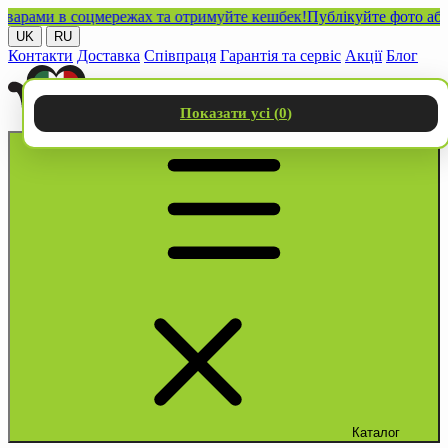
ми в соцмережах та отримуйте кешбек!
Публікуйте фото або віде
UK
RU
Контакти
Доставка
Співпраця
Гарантія та сервіс
Акції
Блог
Показати усі (
0
)
Каталог