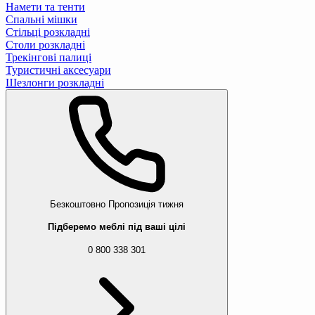
Намети та тенти
Спальні мішки
Стільці розкладні
Столи розкладні
Трекінгові палиці
Туристичні аксесуари
Шезлонги розкладні
Безкоштовно
Пропозиція тижня
Підберемо меблі під ваші цілі
0 800 338 301