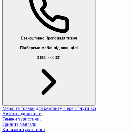
Безкоштовно
Пропозиція тижня
Підберемо меблі під ваші цілі
0 800 338 301
Меблі та товари для кемпінгу
Переглянути всі
Автохолодильники
Гамаки туристичні
Грилі та мангали
Килимки туристичні