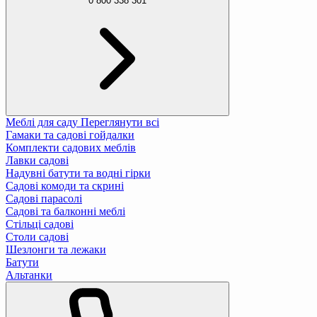
0 800 338 301
Меблі для саду
Переглянути всі
Гамаки та садові гойдалки
Комплекти садових меблів
Лавки садові
Надувні батути та водні гірки
Садові комоди та скрині
Садові парасолі
Садові та балконні меблі
Стільці садові
Столи садові
Шезлонги та лежаки
Батути
Альтанки