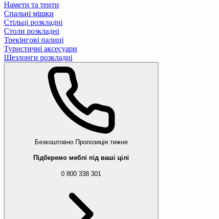
Намети та тенти
Спальні мішки
Стільці розкладні
Столи розкладні
Трекінгові палиці
Туристичні аксесуари
Шезлонги розкладні
Безкоштовно
Пропозиція тижня
Підберемо меблі під ваші цілі
0 800 338 301