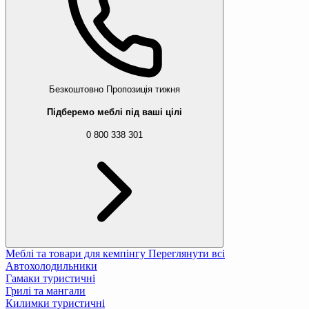
Безкоштовно
Пропозиція тижня
Підберемо меблі під ваші цілі
0 800 338 301
Меблі та товари для кемпінгу
Переглянути всі
Автохолодильники
Гамаки туристичні
Грилі та мангали
Килимки туристичні