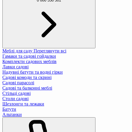
0 800 338 301
Меблі для саду
Переглянути всі
Гамаки та садові гойдалки
Комплекти садових меблів
Лавки садові
Надувні батути та водні гірки
Садові комоди та скрині
Садові парасолі
Садові та балконні меблі
Стільці садові
Столи садові
Шезлонги та лежаки
Батути
Альтанки