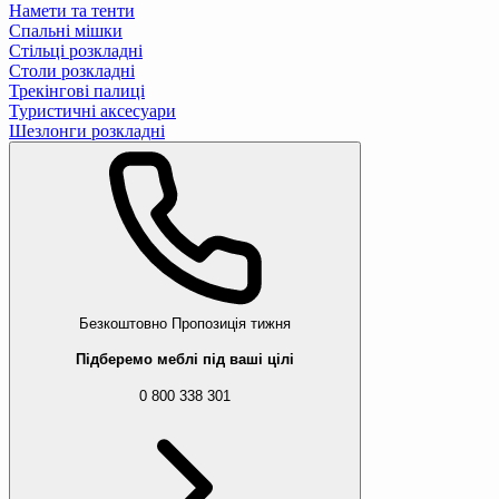
Намети та тенти
Спальні мішки
Стільці розкладні
Столи розкладні
Трекінгові палиці
Туристичні аксесуари
Шезлонги розкладні
Безкоштовно
Пропозиція тижня
Підберемо меблі під ваші цілі
0 800 338 301