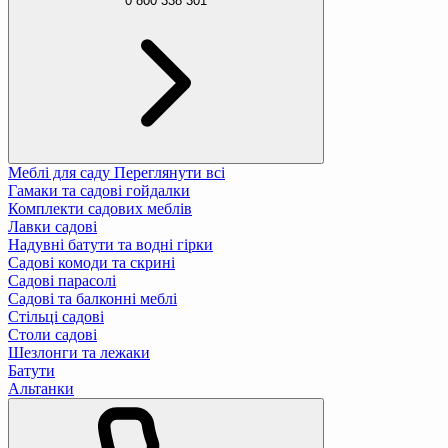
0 800 338 301
Меблі для саду
Переглянути всі
Гамаки та садові гойдалки
Комплекти садових меблів
Лавки садові
Надувні батути та водні гірки
Садові комоди та скрині
Садові парасолі
Садові та балконні меблі
Стільці садові
Столи садові
Шезлонги та лежаки
Батути
Альтанки