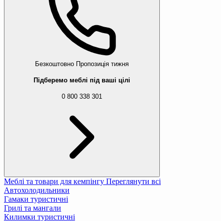
Безкоштовно
Пропозиція тижня
Підберемо меблі під ваші цілі
0 800 338 301
Меблі та товари для кемпінгу
Переглянути всі
Автохолодильники
Гамаки туристичні
Грилі та мангали
Килимки туристичні