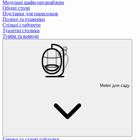
Модульні шафи-органайзери
Обідні столи
Підставки для парасольок
Полиці та етажерки
Стільці і табурети
Туалетні столики
Тумби та комоди
Меблі для саду
Гамаки та садові гойдалки