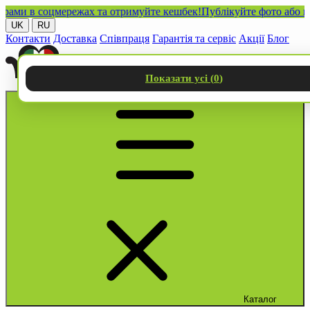
 в соцмережах та отримуйте кешбек!
Публікуйте фото або відео 
UK
RU
Контакти
Доставка
Співпраця
Гарантія та сервіс
Акції
Блог
Показати усі (
0
)
Каталог