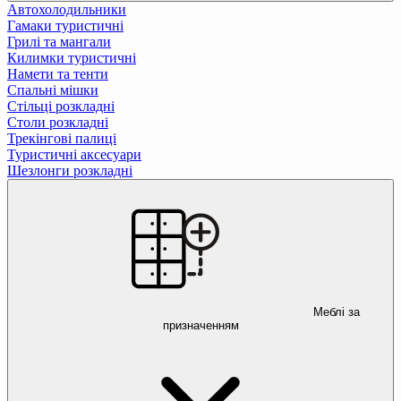
Автохолодильники
Гамаки туристичні
Грилі та мангали
Килимки туристичні
Намети та тенти
Спальні мішки
Стільці розкладні
Столи розкладні
Трекінгові палиці
Туристичні аксесуари
Шезлонги розкладні
Меблі за
призначенням