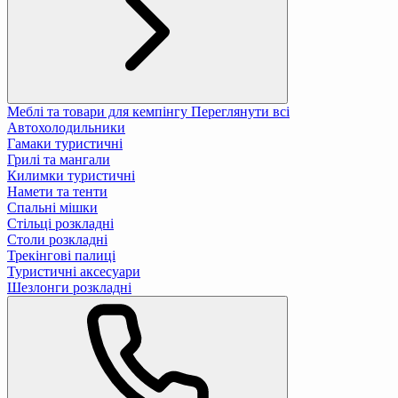
Меблі та товари для кемпінгу
Переглянути всі
Автохолодильники
Гамаки туристичні
Грилі та мангали
Килимки туристичні
Намети та тенти
Спальні мішки
Стільці розкладні
Столи розкладні
Трекінгові палиці
Туристичні аксесуари
Шезлонги розкладні