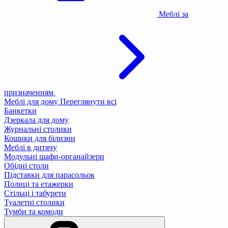
Меблі за
призначенням
Меблі для дому
Переглянути всі
Банкетки
Дзеркала для дому
Журнальні столики
Кошики для білизни
Меблі в дитячу
Модульні шафи-органайзери
Обідні столи
Підставки для парасольок
Полиці та етажерки
Стільці і табурети
Туалетні столики
Тумби та комоди