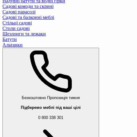
Надувні батути та водні гірки
Садові комоди та скрині
Садові парасолі
Садові та балконні меблі
Стільці садові
Столи садові
Шезлонги та лежаки
Батути
Альтанки
Безкоштовно
Пропозиція тижня
Підберемо меблі під ваші цілі
0 800 338 301