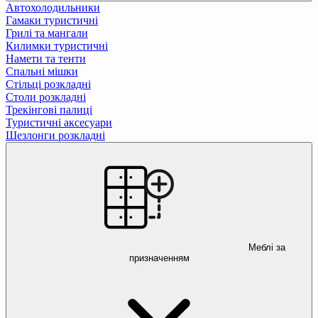
Автохолодильники
Гамаки туристичні
Грилі та мангали
Килимки туристичні
Намети та тенти
Спальні мішки
Стільці розкладні
Столи розкладні
Трекінгові палиці
Туристичні аксесуари
Шезлонги розкладні
Меблі за
призначенням