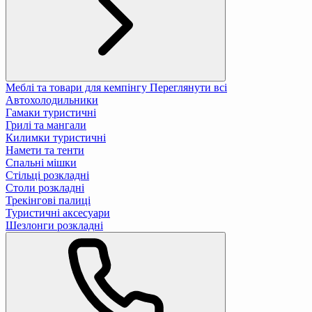
Меблі та товари для кемпінгу
Переглянути всі
Автохолодильники
Гамаки туристичні
Грилі та мангали
Килимки туристичні
Намети та тенти
Спальні мішки
Стільці розкладні
Столи розкладні
Трекінгові палиці
Туристичні аксесуари
Шезлонги розкладні