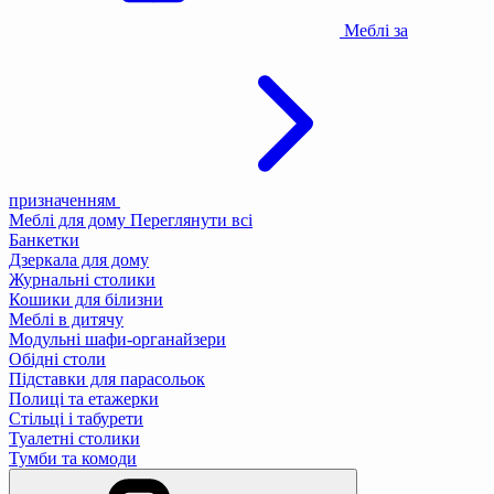
Меблі за
призначенням
Меблі для дому
Переглянути всі
Банкетки
Дзеркала для дому
Журнальні столики
Кошики для білизни
Меблі в дитячу
Модульні шафи-органайзери
Обідні столи
Підставки для парасольок
Полиці та етажерки
Стільці і табурети
Туалетні столики
Тумби та комоди