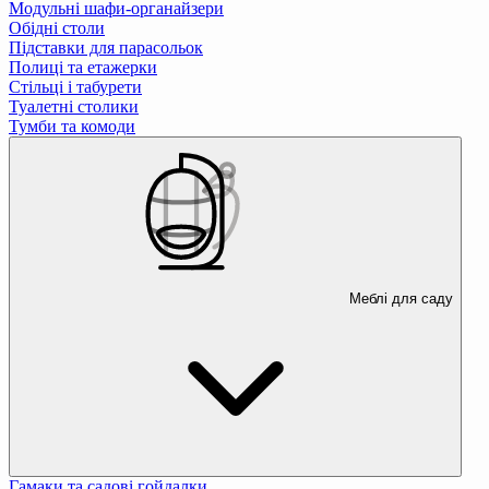
Модульні шафи-органайзери
Обідні столи
Підставки для парасольок
Полиці та етажерки
Стільці і табурети
Туалетні столики
Тумби та комоди
Меблі для саду
Гамаки та садові гойдалки