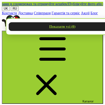
и в соцмережах та отримуйте кешбек!
Публікуйте фото або відео 
UK
RU
Контакти
Доставка
Співпраця
Гарантія та сервіс
Акції
Блог
Показати усі (
0
)
Каталог