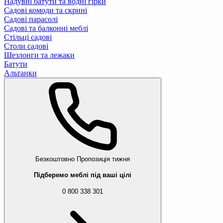
Надувні батути та водні гірки
Садові комоди та скрині
Садові парасолі
Садові та балконні меблі
Стільці садові
Столи садові
Шезлонги та лежаки
Батути
Альтанки
Безкоштовно
Пропозиція тижня
Підберемо меблі під ваші цілі
0 800 338 301