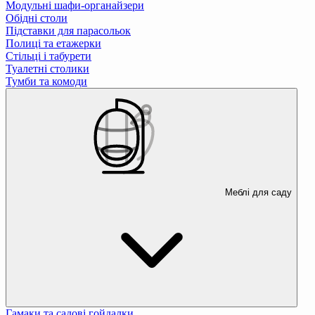
Модульні шафи-органайзери
Обідні столи
Підставки для парасольок
Полиці та етажерки
Стільці і табурети
Туалетні столики
Тумби та комоди
Меблі для саду
Гамаки та садові гойдалки