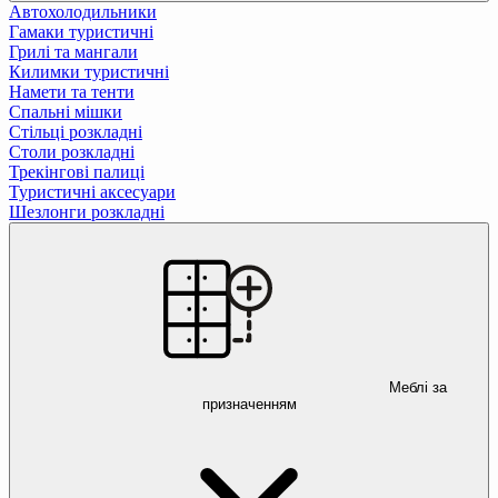
Автохолодильники
Гамаки туристичні
Грилі та мангали
Килимки туристичні
Намети та тенти
Спальні мішки
Стільці розкладні
Столи розкладні
Трекінгові палиці
Туристичні аксесуари
Шезлонги розкладні
Меблі за
призначенням