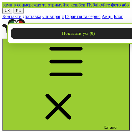
ми в соцмережах та отримуйте кешбек!
Публікуйте фото або відео
UK
RU
Контакти
Доставка
Співпраця
Гарантія та сервіс
Акції
Блог
Показати усі (
0
)
Каталог