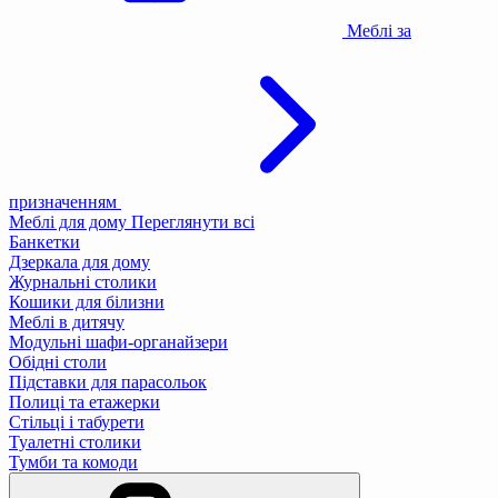
Меблі за
призначенням
Меблі для дому
Переглянути всі
Банкетки
Дзеркала для дому
Журнальні столики
Кошики для білизни
Меблі в дитячу
Модульні шафи-органайзери
Обідні столи
Підставки для парасольок
Полиці та етажерки
Стільці і табурети
Туалетні столики
Тумби та комоди