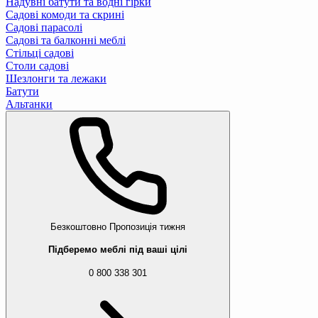
Надувні батути та водні гірки
Садові комоди та скрині
Садові парасолі
Садові та балконні меблі
Стільці садові
Столи садові
Шезлонги та лежаки
Батути
Альтанки
Безкоштовно
Пропозиція тижня
Підберемо меблі під ваші цілі
0 800 338 301