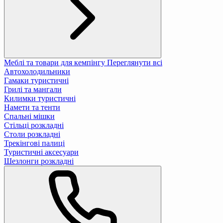
Меблі та товари для кемпінгу
Переглянути всі
Автохолодильники
Гамаки туристичні
Грилі та мангали
Килимки туристичні
Намети та тенти
Спальні мішки
Стільці розкладні
Столи розкладні
Трекінгові палиці
Туристичні аксесуари
Шезлонги розкладні