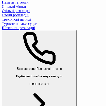
Намети та тенти
Спальні мішки
Стільці розкладні
Столи розкладні
Трекінгові палиці
Туристичні аксесуари
Шезлонги розкладні
Безкоштовно
Пропозиція тижня
Підберемо меблі під ваші цілі
0 800 338 301