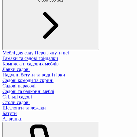
0 800 338 301
Меблі для саду
Переглянути всі
Гамаки та садові гойдалки
Комплекти садових меблів
Лавки садові
Надувні батути та водні гірки
Садові комоди та скрині
Садові парасолі
Садові та балконні меблі
Стільці садові
Столи садові
Шезлонги та лежаки
Батути
Альтанки