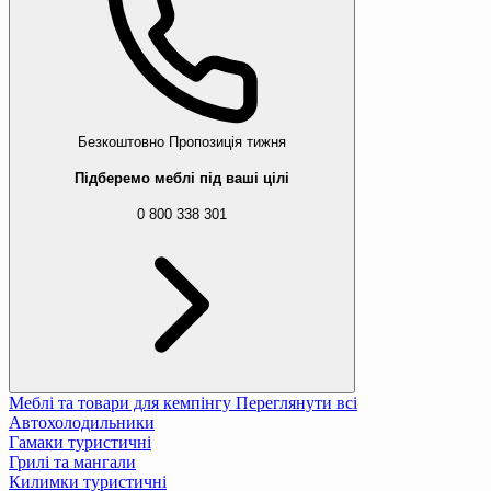
Безкоштовно
Пропозиція тижня
Підберемо меблі під ваші цілі
0 800 338 301
Меблі та товари для кемпінгу
Переглянути всі
Автохолодильники
Гамаки туристичні
Грилі та мангали
Килимки туристичні