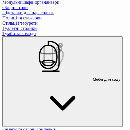
Модульні шафи-органайзери
Обідні столи
Підставки для парасольок
Полиці та етажерки
Стільці і табурети
Туалетні столики
Тумби та комоди
Меблі для саду
Гамаки та садові гойдалки