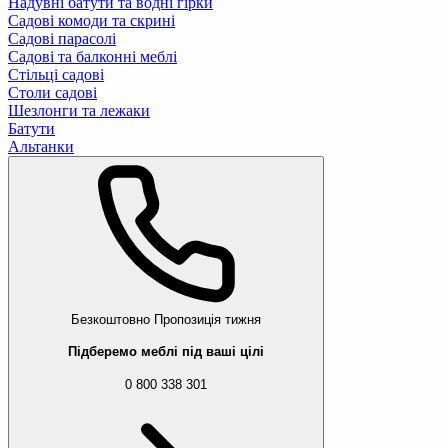
Надувні батути та водні гірки
Садові комоди та скрині
Садові парасолі
Садові та балконні меблі
Стільці садові
Столи садові
Шезлонги та лежаки
Батути
Альтанки
Безкоштовно
Пропозиція тижня
Підберемо меблі під ваші цілі
0 800 338 301