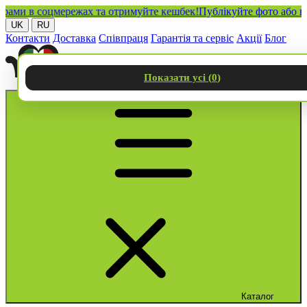
 в соцмережах та отримуйте кешбек!
Публікуйте фото або відео 
UK
RU
Контакти
Доставка
Співпраця
Гарантія та сервіс
Акції
Блог
Показати усі (
0
)
Каталог