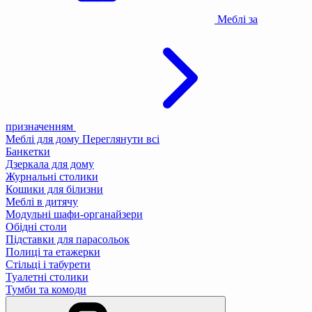
Меблі за
призначенням
Меблі для дому
Переглянути всі
Банкетки
Дзеркала для дому
Журнальні столики
Кошики для білизни
Меблі в дитячу
Модульні шафи-органайзери
Обідні столи
Підставки для парасольок
Полиці та етажерки
Стільці і табурети
Туалетні столики
Тумби та комоди