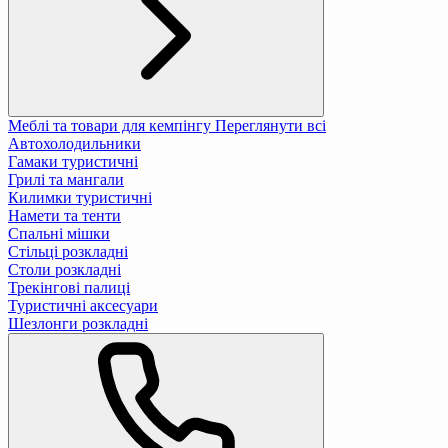
Меблі та товари для кемпінгу
Переглянути всі
Автохолодильники
Гамаки туристичні
Грилі та мангали
Килимки туристичні
Намети та тенти
Спальні мішки
Стільці розкладні
Столи розкладні
Трекінгові палиці
Туристичні аксесуари
Шезлонги розкладні