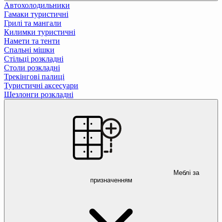
Автохолодильники
Гамаки туристичні
Грилі та мангали
Килимки туристичні
Намети та тенти
Спальні мішки
Стільці розкладні
Столи розкладні
Трекінгові палиці
Туристичні аксесуари
Шезлонги розкладні
Меблі за
призначенням