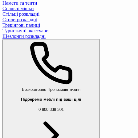
Намети та тенти
Спальні мішки
Стільці розкладні
Столи розкладні
Трекінгові палиці
Туристичні аксесуари
Шезлонги розкладні
Безкоштовно
Пропозиція тижня
Підберемо меблі під ваші цілі
0 800 338 301