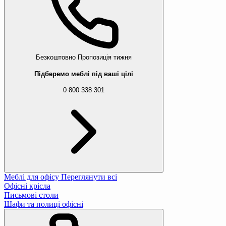
Безкоштовно
Пропозиція тижня
Підберемо меблі під ваші цілі
0 800 338 301
Вибачте, даний товар відсутній 
Меблі для офісу
Переглянути всі
Офісні крісла
Ми підібрали для вас схожі товари
Письмові столи
Шафи та полиці офісні
Садовий стіл Chomik Garden Line MAJOR