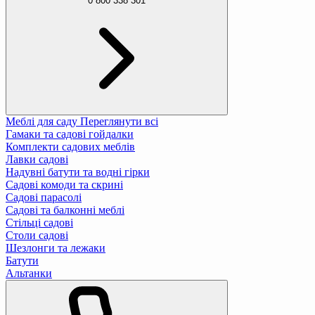
0 800 338 301
Меблі для саду
Переглянути всі
Гамаки та садові гойдалки
Комплекти садових меблів
Лавки садові
Надувні батути та водні гірки
Садові комоди та скрині
Садові парасолі
Садові та балконні меблі
Стільці садові
Столи садові
Шезлонги та лежаки
Батути
Альтанки