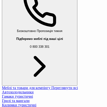
1 488 ₴
3 007 ₴
Стіл Di Volio Nardo 150см бежевий
9 338 ₴
11 432 ₴
Безкоштовно
Пропозиція тижня
Підберемо меблі під ваші цілі
Стіл Di Volio Drena розсувний бежевий
18 988 ₴
0 800 338 301
Садовий стіл Jumi MAJORKA бежевий
1 288 ₴
2 300 ₴
Меблі та товари для кемпінгу
Переглянути всі
Автохолодильники
Гамаки туристичні
Грилі та мангали
Килимки туристичні