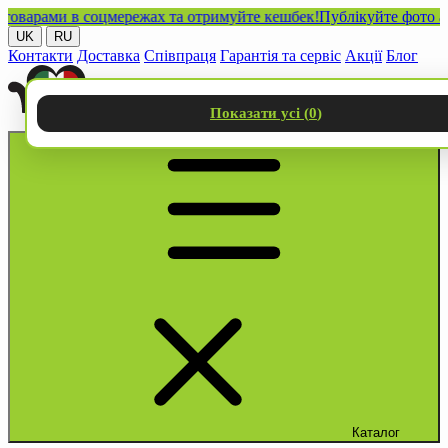
рами в соцмережах та отримуйте кешбек!
Публікуйте фото або ві
UK
RU
Контакти
Доставка
Співпраця
Гарантія та сервіс
Акції
Блог
Показати усі (
0
)
Каталог