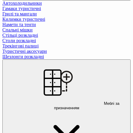
Автохолодильники
Гамаки туристичні
Грилі та мангали
Килимки туристичні
Намети та тенти
Спальні мішки
Стільці розкладні
Столи розкладні
Трекінгові палиці
Туристичні аксесуари
Шезлонги розкладні
Меблі за
призначенням