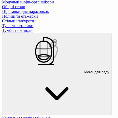
Модульні шафи-органайзери
Обідні столи
Підставки для парасольок
Полиці та етажерки
Стільці і табурети
Туалетні столики
Тумби та комоди
Меблі для саду
Гамаки та садові гойдалки