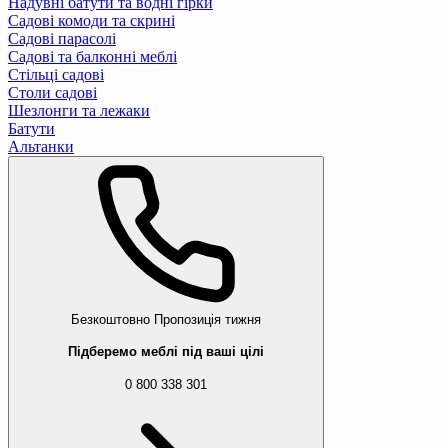
Надувні батути та водні гірки
Садові комоди та скрині
Садові парасолі
Садові та балконні меблі
Стільці садові
Столи садові
Шезлонги та лежаки
Батути
Альтанки
Безкоштовно
Пропозиція тижня
Підберемо меблі під ваші цілі
0 800 338 301