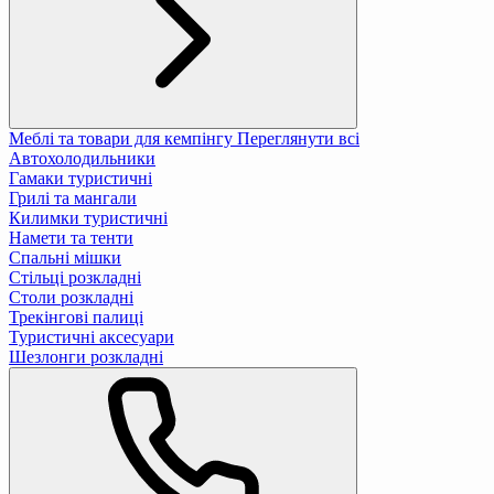
Меблі та товари для кемпінгу
Переглянути всі
Автохолодильники
Гамаки туристичні
Грилі та мангали
Килимки туристичні
Намети та тенти
Спальні мішки
Стільці розкладні
Столи розкладні
Трекінгові палиці
Туристичні аксесуари
Шезлонги розкладні