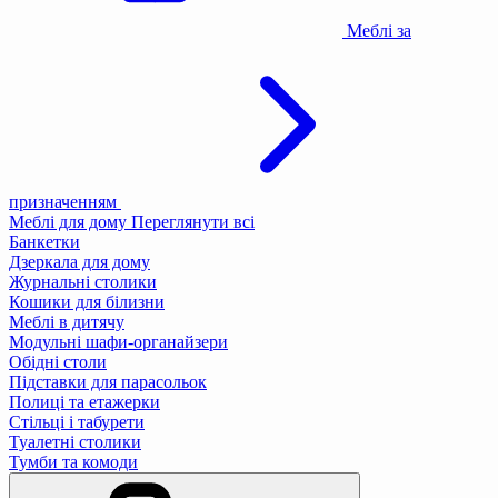
Меблі за
призначенням
Меблі для дому
Переглянути всі
Банкетки
Дзеркала для дому
Журнальні столики
Кошики для білизни
Меблі в дитячу
Модульні шафи-органайзери
Обідні столи
Підставки для парасольок
Полиці та етажерки
Стільці і табурети
Туалетні столики
Тумби та комоди