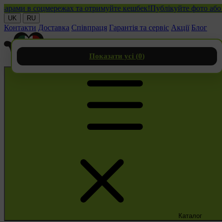
ми в соцмережах та отримуйте кешбек!
Публікуйте фото або віде
UK
RU
Контакти
Доставка
Співпраця
Гарантія та сервіс
Акції
Блог
Показати усі (
0
)
Каталог