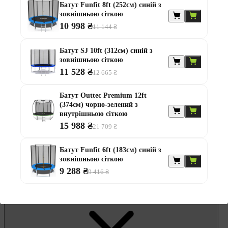
Гамаки та садові гойдалки
Батут Funfit 8ft (252см) синій з
Комплекти садових меблів
зовнішньою сіткою
Лавки садові
10 998 ₴
Надувні батути та водні гірки
11 144 ₴
Садові комоди та скрині
Садові парасолі
Батут SJ 10ft (312см) синій з
Садові та балконні меблі
зовнішньою сіткою
Стільці садові
11 528 ₴
Столи садові
12 665 ₴
Шезлонги та лежаки
Батути
Батут Outtec Premium 12ft
Альтанки
(374см) чорно-зелений з
внутрішньою сіткою
15 988 ₴
21 709 ₴
Батут Funfit 6ft (183см) синій з
зовнішньою сіткою
9 288 ₴
9 416 ₴
Меблі для офісу