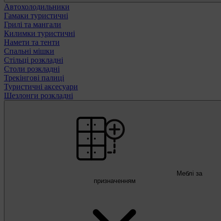
Автохолодильники
Гамаки туристичні
Грилі та мангали
Килимки туристичні
Намети та тенти
Спальні мішки
Стільці розкладні
Столи розкладні
Трекінгові палиці
Туристичні аксесуари
Шезлонги розкладні
Меблі за
призначенням