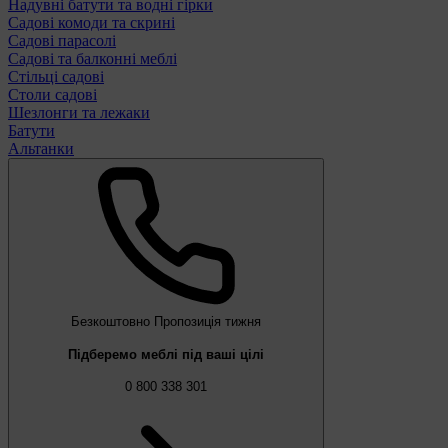
Надувні батути та водні гірки
Садові комоди та скрині
Садові парасолі
Садові та балконні меблі
Стільці садові
Столи садові
Шезлонги та лежаки
Батути
Альтанки
Безкоштовно
Пропозиція тижня
Підберемо меблі під ваші цілі
0 800 338 301