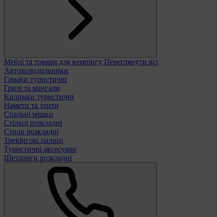
Меблі та товари для кемпінгу
Переглянути всі
Автохолодильники
Гамаки туристичні
Грилі та мангали
Килимки туристичні
Намети та тенти
Спальні мішки
Стільці розкладні
Столи розкладні
Трекінгові палиці
Туристичні аксесуари
Шезлонги розкладні