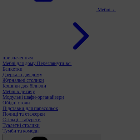
Меблі за
призначенням
Меблі для дому
Переглянути всі
Банкетки
Дзеркала для дому
Журнальні столики
Кошики для білизни
Меблі в дитячу
Модульні шафи-органайзери
Обідні столи
Підставки для парасольок
Полиці та етажерки
Стільці і табурети
Туалетні столики
Тумби та комоди