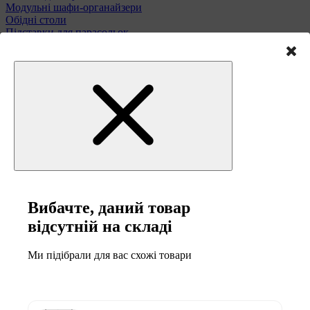
Модульні шафи-органайзери
Обідні столи
Підставки для парасольок
Полиці та етажерки
Стільці і табурети
Туалетні столики
Тумби та комоди
Меблі для саду
Вибачте, даний товар
відсутній на складі
Ми підібрали для вас схожі товари