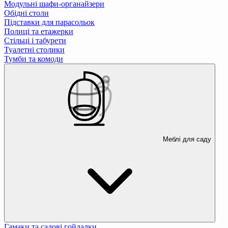
Модульні шафи-органайзери
Обідні столи
Підставки для парасольок
Полиці та етажерки
Стільці і табурети
Туалетні столики
Тумби та комоди
Меблі для саду
Гамаки та садові гойдалки