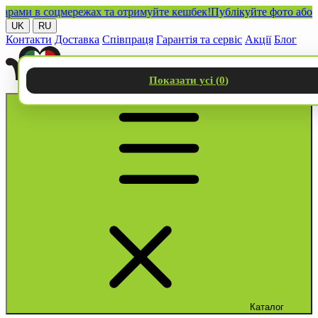
ми в соцмережах та отримуйте кешбек!
Публікуйте фото або відео
UK
RU
Контакти
Доставка
Співпраця
Гарантія та сервіс
Акції
Блог
Показати усі (
0
)
Каталог