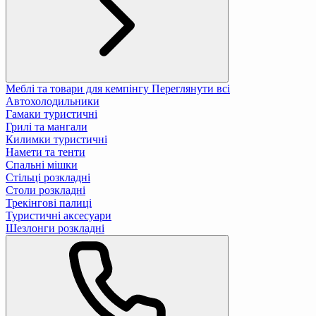
Меблі та товари для кемпінгу
Переглянути всі
Автохолодильники
Гамаки туристичні
Грилі та мангали
Килимки туристичні
Намети та тенти
Спальні мішки
Стільці розкладні
Столи розкладні
Трекінгові палиці
Туристичні аксесуари
Шезлонги розкладні