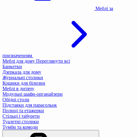
Меблі за
призначенням
Меблі для дому
Переглянути всі
Банкетки
Дзеркала для дому
Журнальні столики
Кошики для білизни
Меблі в дитячу
Модульні шафи-органайзери
Обідні столи
Підставки для парасольок
Полиці та етажерки
Стільці і табурети
Туалетні столики
Тумби та комоди