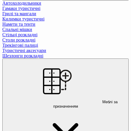
Автохолодильники
Гамаки туристичні
Грилі та мангали
Килимки туристичні
Намети та тенти
Спальні мішки
Стільці розкладні
Столи розкладні
Трекінгові палиці
Туристичні аксесуари
Шезлонги розкладні
Меблі за
призначенням