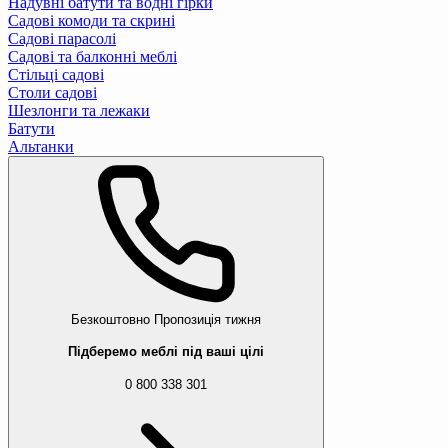
Надувні батути та водні гірки
Садові комоди та скрині
Садові парасолі
Садові та балконні меблі
Стільці садові
Столи садові
Шезлонги та лежаки
Батути
Альтанки
Безкоштовно
Пропозиція тижня
Підберемо меблі під ваші цілі
0 800 338 301