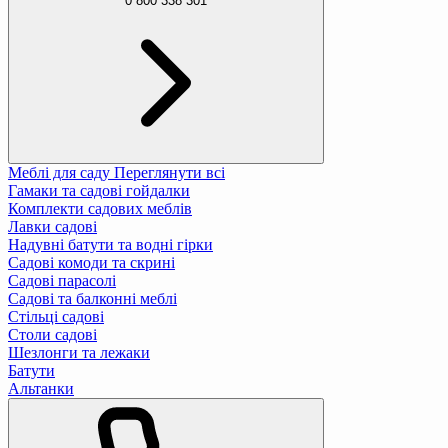
0 800 338 301
Меблі для саду
Переглянути всі
Гамаки та садові гойдалки
Комплекти садових меблів
Лавки садові
Надувні батути та водні гірки
Садові комоди та скрині
Садові парасолі
Садові та балконні меблі
Стільці садові
Столи садові
Шезлонги та лежаки
Батути
Альтанки