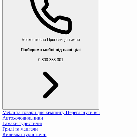
Безкоштовно
Пропозиція тижня
Підберемо меблі під ваші цілі
0 800 338 301
Меблі та товари для кемпінгу
Переглянути всі
Автохолодильники
Гамаки туристичні
Грилі та мангали
Килимки туристичні