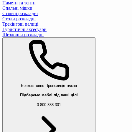
Намети та тенти
Спальні мішки
Стільці розкладні
Столи розкладні
Трекінгові палиці
Туристичні аксесуари
Шезлонги розкладні
Безкоштовно
Пропозиція тижня
Підберемо меблі під ваші цілі
0 800 338 301