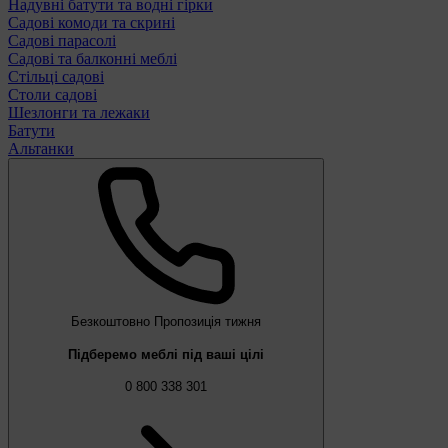
Надувні батути та водні гірки
Садові комоди та скрині
Садові парасолі
Садові та балконні меблі
Стільці садові
Столи садові
Шезлонги та лежаки
Батути
Альтанки
Безкоштовно
Пропозиція тижня
Підберемо меблі під ваші цілі
0 800 338 301