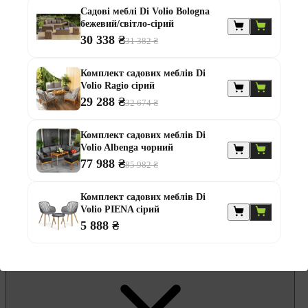
Гамаки та садові гойдалки
Садові меблі Di Volio Bologna
Комплекти садових меблів
бежевий/світло-сірий
Лавки садові
Надувні батути та водні гірки
30 338 ₴
31 382 ₴
Садові комоди та скрині
Садові парасолі
Комплект садових меблів Di
Садові та балконні меблі
Volio Ragio сірий
Стільці садові
Столи садові
29 288 ₴
32 674 ₴
Шезлонги та лежаки
Батути
Комплект садових меблів Di
Альтанки
Volio Albenga чорний
77 988 ₴
85 982 ₴
Комплект садових меблів Di
Volio PIENA сірий
5 888 ₴
Меблі для офісу