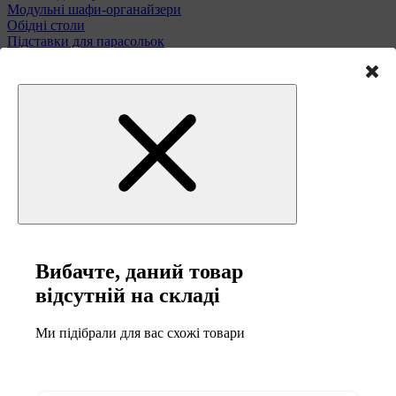
Модульні шафи-органайзери
Обідні столи
Підставки для парасольок
Полиці та етажерки
Стільці і табурети
Туалетні столики
Тумби та комоди
Меблі для саду
Вибачте, даний товар
відсутній на складі
Ми підібрали для вас схожі товари