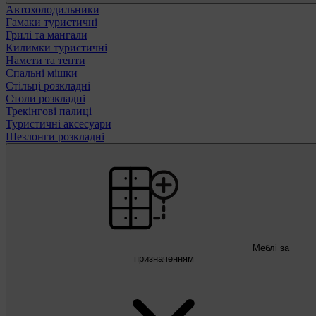
Автохолодильники
Гамаки туристичні
Грилі та мангали
Килимки туристичні
Намети та тенти
Спальні мішки
Стільці розкладні
Столи розкладні
Трекінгові палиці
Туристичні аксесуари
Шезлонги розкладні
Меблі за
призначенням