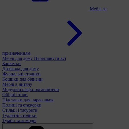
Меблі за
призначенням
Меблі для дому
Переглянути всі
Банкетки
Дзеркала для дому
Журнальні столики
Кошики для білизни
Меблі в дитячу
Модульні шафи-органайзери
Обідні столи
Підставки для парасольок
Полиці та етажерки
Стільці і табурети
Туалетні столики
Тумби та комоди