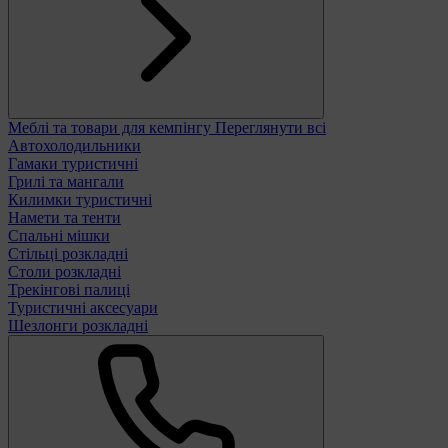
Меблі та товари для кемпінгу
Переглянути всі
Автохолодильники
Гамаки туристичні
Грилі та мангали
Килимки туристичні
Намети та тенти
Спальні мішки
Стільці розкладні
Столи розкладні
Трекінгові палиці
Туристичні аксесуари
Шезлонги розкладні