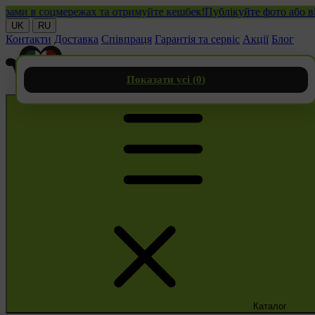
 в соцмережах та отримуйте кешбек!
Публікуйте фото або відео 
UK
RU
Контакти
Доставка
Співпраця
Гарантія та сервіс
Акції
Блог
Показати усі (
0
)
Каталог