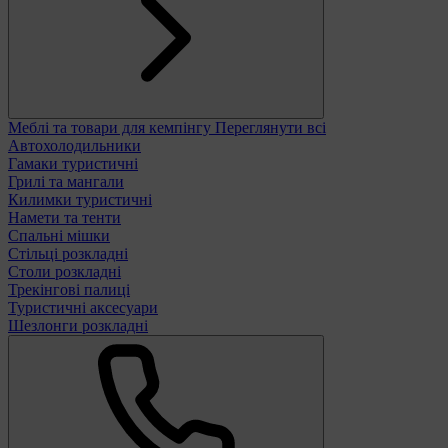
Меблі та товари для кемпінгу
Переглянути всі
Автохолодильники
Гамаки туристичні
Грилі та мангали
Килимки туристичні
Намети та тенти
Спальні мішки
Стільці розкладні
Столи розкладні
Трекінгові палиці
Туристичні аксесуари
Шезлонги розкладні