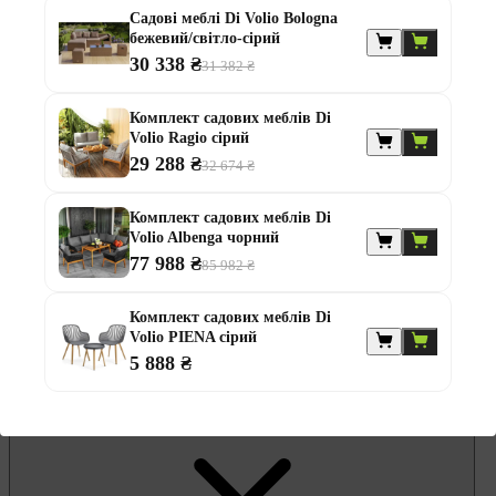
Гамаки та садові гойдалки
Садові меблі Di Volio Bologna
Комплекти садових меблів
бежевий/світло-сірий
Лавки садові
Надувні батути та водні гірки
30 338 ₴
31 382 ₴
Садові комоди та скрині
Садові парасолі
Комплект садових меблів Di
Садові та балконні меблі
Volio Ragio сірий
Стільці садові
Столи садові
29 288 ₴
32 674 ₴
Шезлонги та лежаки
Батути
Комплект садових меблів Di
Альтанки
Volio Albenga чорний
77 988 ₴
85 982 ₴
Комплект садових меблів Di
Volio PIENA сірий
5 888 ₴
Меблі для офісу