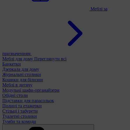
Меблі за
призначенням
Меблі для дому
Переглянути всі
Банкетки
Дзеркала для дому
Журнальні столики
Кошики для білизни
Меблі в дитячу
Модульні шафи-органайзери
Обідні столи
Підставки для парасольок
Полиці та етажерки
Стільці і табурети
Туалетні столики
Тумби та комоди