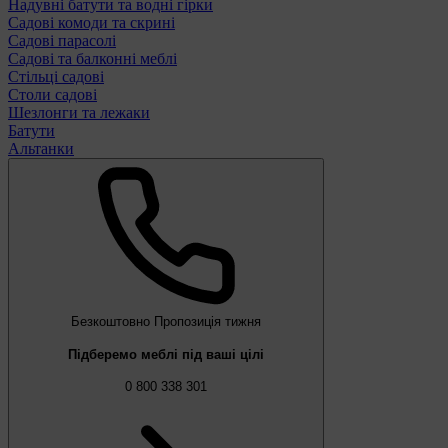
Надувні батути та водні гірки
Садові комоди та скрині
Садові парасолі
Садові та балконні меблі
Стільці садові
Столи садові
Шезлонги та лежаки
Батути
Альтанки
Безкоштовно
Пропозиція тижня
Підберемо меблі під ваші цілі
0 800 338 301