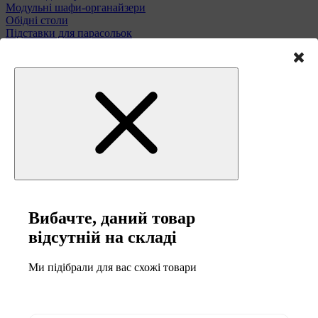
Модульні шафи-органайзери
Обідні столи
Підставки для парасольок
Полиці та етажерки
Стільці і табурети
Туалетні столики
Тумби та комоди
Меблі для саду
Вибачте, даний товар
відсутній на складі
Ми підібрали для вас схожі товари