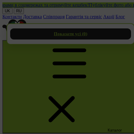
и в соцмережах та отримуйте кешбек!
Публікуйте фото або відео
UK
RU
Контакти
Доставка
Співпраця
Гарантія та сервіс
Акції
Блог
Показати усі (
0
)
Каталог