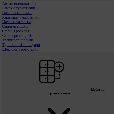
Автохолодильники
Гамаки туристичні
Грилі та мангали
Килимки туристичні
Намети та тенти
Спальні мішки
Стільці розкладні
Столи розкладні
Трекінгові палиці
Туристичні аксесуари
Шезлонги розкладні
Меблі за
призначенням