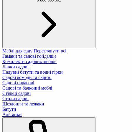
0 800 338 301
Меблі для саду
Переглянути всі
Гамаки та садові гойдалки
Комплекти садових меблів
Лавки садові
Надувні батути та водні гірки
Садові комоди та скрині
Садові парасолі
Садові та балконні меблі
Стільці садові
Столи садові
Шезлонги та лежаки
Батути
Альтанки