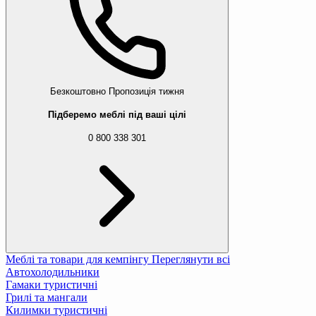
Безкоштовно
Пропозиція тижня
Підберемо меблі під ваші цілі
0 800 338 301
Меблі та товари для кемпінгу
Переглянути всі
Автохолодильники
Гамаки туристичні
Грилі та мангали
Килимки туристичні