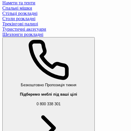
Намети та тенти
Спальні мішки
Стільці розкладні
Столи розкладні
Трекінгові палиці
Туристичні аксесуари
Шезлонги розкладні
Безкоштовно
Пропозиція тижня
Підберемо меблі під ваші цілі
0 800 338 301