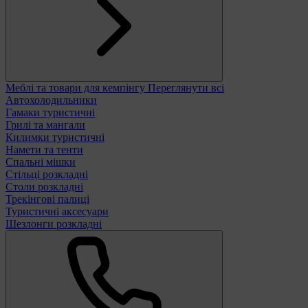
Меблі та товари для кемпінгу
Переглянути всі
Автохолодильники
Гамаки туристичні
Грилі та мангали
Килимки туристичні
Намети та тенти
Спальні мішки
Стільці розкладні
Столи розкладні
Трекінгові палиці
Туристичні аксесуари
Шезлонги розкладні