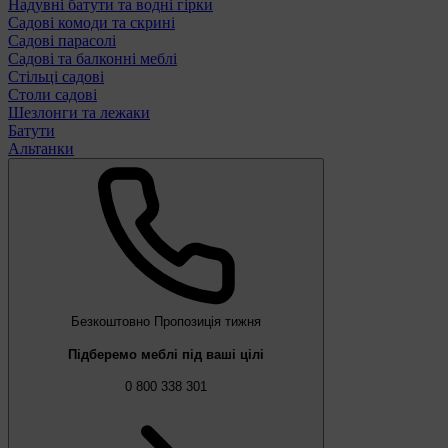
Надувні батути та водні гірки
Садові комоди та скрині
Садові парасолі
Садові та балконні меблі
Стільці садові
Столи садові
Шезлонги та лежаки
Батути
Альтанки
Безкоштовно
Пропозиція тижня
Підберемо меблі під ваші цілі
0 800 338 301