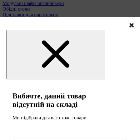
Модульні шафи-органайзери
Обідні столи
Підставки для парасольок
Полиці та етажерки
Стільці і табурети
Туалетні столики
Тумби та комоди
Меблі для саду
Вибачте, даний товар
відсутній на складі
Ми підібрали для вас схожі товари