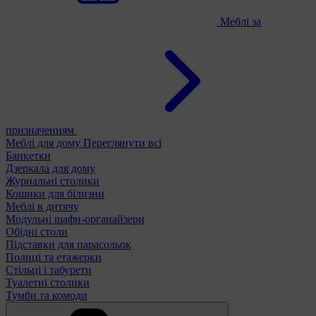
Меблі за
призначенням
Меблі для дому
Переглянути всі
Банкетки
Дзеркала для дому
Журнальні столики
Кошики для білизни
Меблі в дитячу
Модульні шафи-органайзери
Обідні столи
Підставки для парасольок
Полиці та етажерки
Стільці і табурети
Туалетні столики
Тумби та комоди