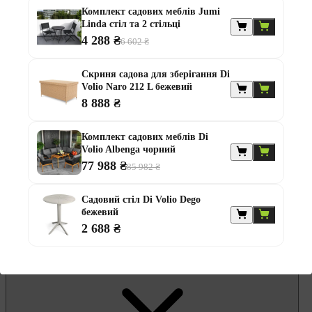
Гамаки та садові гойдалки
Комплект садових меблів Jumi
Комплекти садових меблів
Linda стіл та 2 стільці
Лавки садові
Надувні батути та водні гірки
4 288 ₴
6 602 ₴
Садові комоди та скрині
Садові парасолі
Скриня садова для зберігання Di
Садові та балконні меблі
Volio Naro 212 L бежевий
Стільці садові
Столи садові
8 888 ₴
Шезлонги та лежаки
Батути
Комплект садових меблів Di
Альтанки
Volio Albenga чорний
77 988 ₴
85 982 ₴
Садовий стіл Di Volio Dego
бежевий
2 688 ₴
Меблі для офісу