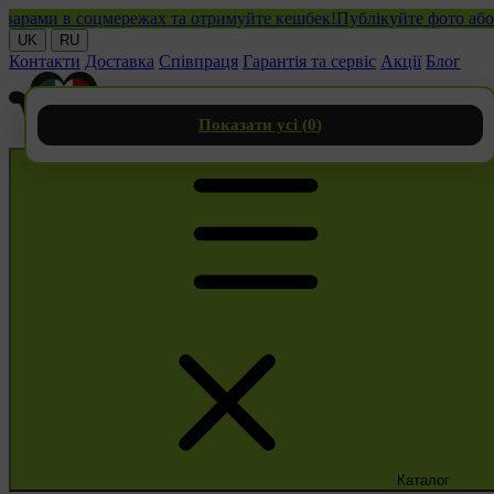
ми в соцмережах та отримуйте кешбек!
Публікуйте фото або відео
UK
RU
Контакти
Доставка
Співпраця
Гарантія та сервіс
Акції
Блог
Показати усі (
0
)
Каталог