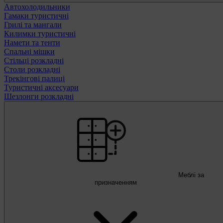
Автохолодильники
Гамаки туристичні
Грилі та мангали
Килимки туристичні
Намети та тенти
Спальні мішки
Стільці розкладні
Столи розкладні
Трекінгові палиці
Туристичні аксесуари
Шезлонги розкладні
Меблі за
призначенням