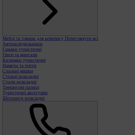
Меблі та товари для кемпінгу
Переглянути всі
Автохолодильники
Гамаки туристичні
Грилі та мангали
Килимки туристичні
Намети та тенти
Спальні мішки
Стільці розкладні
Столи розкладні
Трекінгові палиці
Туристичні аксесуари
Шезлонги розкладні