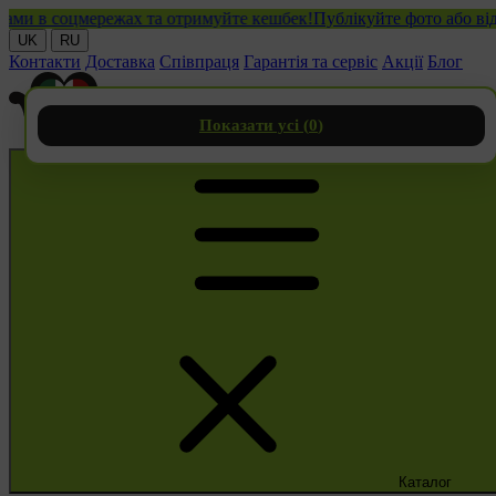
в соцмережах та отримуйте кешбек!
Публікуйте фото або відео з
UK
RU
Контакти
Доставка
Співпраця
Гарантія та сервіс
Акції
Блог
Показати усі (
0
)
Каталог