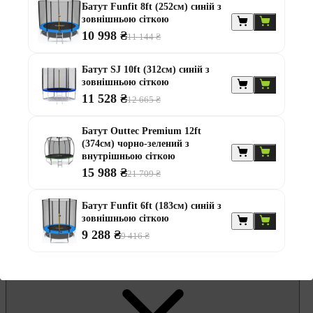
Гамаки та садові гойдалки
Батут Funfit 8ft (252см) синій з
Комплекти садових меблів
зовнішньою сіткою
Лавки садові
10 998 ₴
Надувні батути та водні гірки
11 144 ₴
Садові комоди та скрині
Садові парасолі
Батут SJ 10ft (312см) синій з
Садові та балконні меблі
зовнішньою сіткою
Стільці садові
11 528 ₴
Столи садові
12 665 ₴
Шезлонги та лежаки
Батути
Батут Outtec Premium 12ft
Альтанки
(374см) чорно-зелений з
внутрішньою сіткою
15 988 ₴
21 709 ₴
Батут Funfit 6ft (183см) синій з
зовнішньою сіткою
9 288 ₴
9 416 ₴
Меблі для офісу