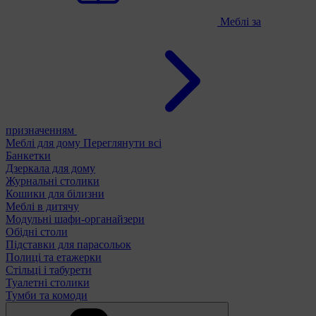
Меблі за
призначенням
Меблі для дому
Переглянути всі
Банкетки
Дзеркала для дому
Журнальні столики
Кошики для білизни
Меблі в дитячу
Модульні шафи-органайзери
Обідні столи
Підставки для парасольок
Полиці та етажерки
Стільці і табурети
Туалетні столики
Тумби та комоди