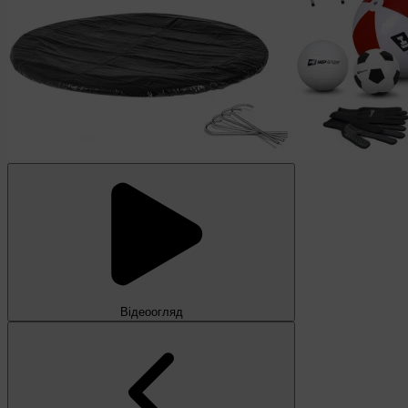
Відеоогляд