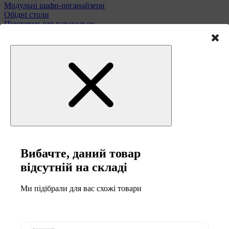
Модульні шафи-органайзери
Обідні столи
Підставки для парасольок
Полиці та етажерки
Стільці і табурети
Туалетні столики
Тумби та комоди
Меблі для саду
Вибачте, даний товар
відсутній на складі
Ми підібрали для вас схожі товари