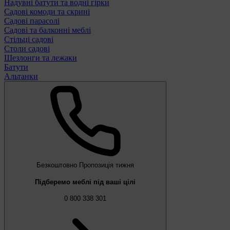
Надувні батути та водні гірки
Садові комоди та скрині
Садові парасолі
Садові та балконні меблі
Стільці садові
Столи садові
Шезлонги та лежаки
Батути
Альтанки
Безкоштовно
Пропозиція тижня
Підберемо меблі під ваші цілі
0 800 338 301