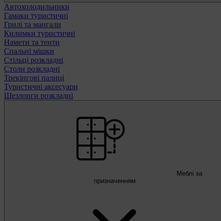
Автохолодильники
Гамаки туристичні
Грилі та мангали
Килимки туристичні
Намети та тенти
Спальні мішки
Стільці розкладні
Столи розкладні
Трекінгові палиці
Туристичні аксесуари
Шезлонги розкладні
Меблі за
призначенням