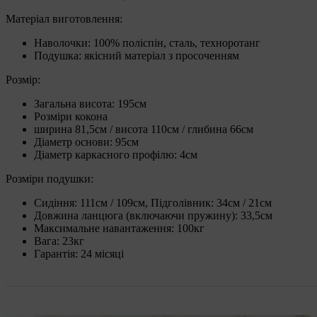
Матеріал виготовлення:
Наволочки: 100% поліспін, сталь, техноротанг
Подушка: якісний матеріал з просоченням
Розмір:
Загальна висота: 195см
Розміри кокона
ширина 81,5см / висота 110см / глибина 66см
Діаметр основи: 95см
Діаметр каркасного профілю: 4см
Розміри подушки:
Сидіння: 111см / 109см, Підголівник: 34см / 21см
Довжина ланцюга (включаючи пружину): 33,5см
Максимальне навантаження: 100кг
Вага: 23кг
Гарантія: 24 місяці