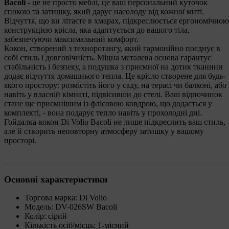
Bacoli
- це не просто меблі, це ваш персональний куточок
спокою та затишку, який дарує насолоду від кожної миті.
Відчуття, що ви літаєте в хмарах, підкреслюється ергономічною
конструкцією крісла, яка адаптується до вашого тіла,
забезпечуючи максимальний комфорт.
Кокон, створений з техноротангу, який гармонійно поєднує в
собі стиль і довговічність. Міцна металева основа гарантує
стабільність і безпеку, а подушка з приємної на дотик тканини
додає відчуття домашнього тепла. Це крісло створене для будь-
якого простору: розмістіть його у саду, на терасі чи балконі, або
навіть у власній кімнаті, підвісивши до стелі. Ваш відпочинок
стане ще приємнішим із флісовою ковдрою, що додається у
комплекті, - вона подарує тепло навіть у прохолодні дні.
Гойдалка-кокон Di Volio Bacoli не лише підкреслить ваш стиль,
але й створить неповторну атмосферу затишку у вашому
просторі.
Основні характеристики
Торгова марка: Di Volio
Модель: DV-026SW Bacoli
Колір: сірий
Кількість осіб/місць: 1-місний