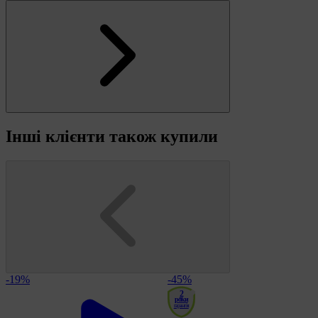
Інші клієнти також купили
-19%
-45%
2
роки
гарантія