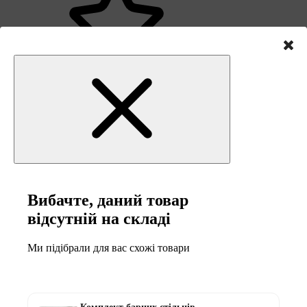
1
0
Написати відгук
Вибачте, даний товар
відсутній на складі
Поділіться своїми враженнями з іншими
Інші товари в категорії
Ми підібрали для вас схожі товари