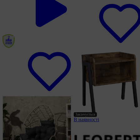
2
роки
гарантія
Закінчується
В наявності