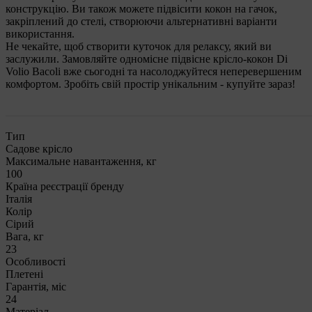
конструкцію. Ви також можете підвісити кокон на гачок,
закріплений до стелі, створюючи альтернативні варіанти
використання.
Не чекайте, щоб створити куточок для релаксу, який ви
заслужили. Замовляйте одномісне підвісне крісло-кокон Di
Volio Bacoli вже сьогодні та насолоджуйтеся неперевершеним
комфортом. Зробіть свій простір унікальним - купуйте зараз!
Тип
Садове крісло
Максимальне навантаження, кг
100
Країна реєстрації бренду
Італія
Колір
Сірий
Вага, кг
23
Особливості
Плетені
Гарантія, міс
24
Матеріал