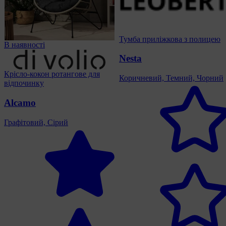
Тумба приліжкова з полицею
В наявності
Nesta
Крісло-кокон ротангове для
Коричневий, Темний, Чорний
відпочинку
Alcamo
Графітовий, Сірий