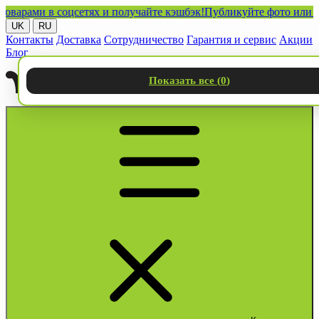
ами в соцсетях и получайте кэшбэк!
Публикуйте фото или видео 
UK
RU
Контакты
Доставка
Сотрудничество
Гарантия и сервис
Акции
Блог
Показать все (
0
)