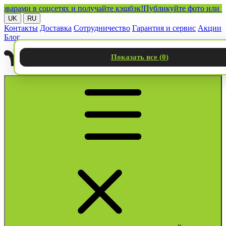
ми в соцсетях и получайте кэшбэк!
Публикуйте фото или видео 
UK
RU
Контакты
Доставка
Сотрудничество
Гарантия и сервис
Акции
Блог
Показать все (
0
)