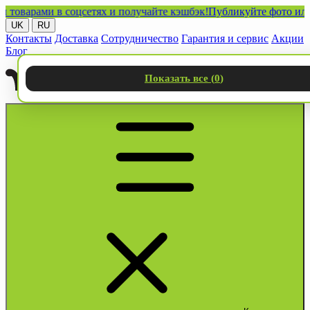
арами в соцсетях и получайте кэшбэк!
Публикуйте фото или виде
UK
RU
Контакты
Доставка
Сотрудничество
Гарантия и сервис
Акции
Блог
Показать все (
0
)