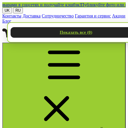
ми в соцсетях и получайте кэшбэк!
Публикуйте фото или видео с
UK
RU
Контакты
Доставка
Сотрудничество
Гарантия и сервис
Акции
Блог
Показать все (
0
)