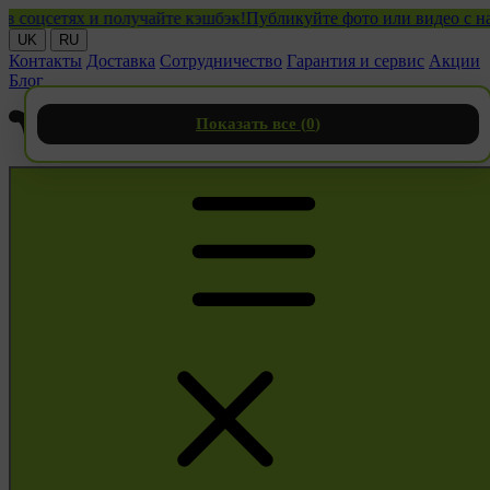
цсетях и получайте кэшбэк!
Публикуйте фото или видео с нашими
UK
RU
Контакты
Доставка
Сотрудничество
Гарантия и сервис
Акции
Блог
Показать все (
0
)