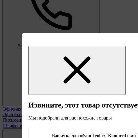
Бесплатно
Предложение недели
Подберём мебель под ваши цели
0 800 338 301
Извините, этот товар отсутствуе
Офисная мебель
Смотреть все
Офисные кресла
Мы подобрали для вас похожие товары
Письменные столы
Шкафы и полки офисные
Банкетка для обуви Leobert Kompred с ме