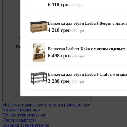
6 118 грн
7 232 грн
Банкетка для обуви Leobert Bergen с мягк
4 218 грн
5 989 грн
Бесплатно
Предложение недели
Подберём мебель под ваши цели
Банкетка Leobert Koko с мягким сиденьем 
6 498 грн
0 800 338 301
8 251 грн
Банкетка для обуви Leobert Craft с мягки
3 288 грн
4 299 грн
Мебель и товары для кемпинга
Смотреть все
Автохолодильники
Гамаки туристические
Грили и мангалы
Коврики туристические