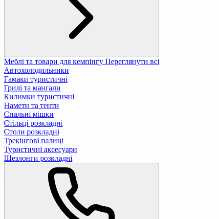
Меблі та товари для кемпінгу
Переглянути всі
Автохолодильники
Гамаки туристичні
Грилі та мангали
Килимки туристичні
Намети та тенти
Спальні мішки
Стільці розкладні
Столи розкладні
Трекінгові палиці
Туристичні аксесуари
Шезлонги розкладні