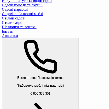
Надувні батути та водні гірки
Садові комоди та скрині
Садові парасолі
Садові та балконні меблі
Стільці садові
Столи садові
Шезлонги та лежаки
Батути
Альтанки
Безкоштовно
Пропозиція тижня
Підберемо меблі під ваші цілі
0 800 338 301