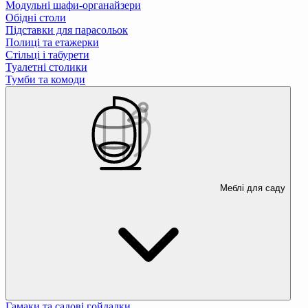
Модульні шафи-органайзери
Обідні столи
Підставки для парасольок
Полиці та етажерки
Стільці і табурети
Туалетні столики
Тумби та комоди
Меблі для саду
Гамаки та садові гойдалки