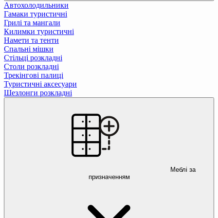
Автохолодильники
Гамаки туристичні
Грилі та мангали
Килимки туристичні
Намети та тенти
Спальні мішки
Стільці розкладні
Столи розкладні
Трекінгові палиці
Туристичні аксесуари
Шезлонги розкладні
Меблі за
призначенням