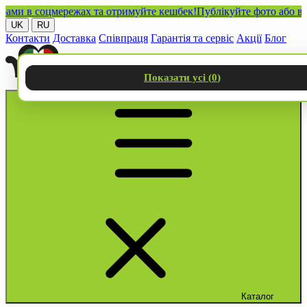
 в соцмережах та отримуйте кешбек!
Публікуйте фото або відео з
UK
RU
Контакти
Доставка
Співпраця
Гарантія та сервіс
Акції
Блог
Показати усі (
0
)
Каталог