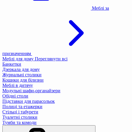
Меблі за
призначенням
Меблі для дому
Переглянути всі
Банкетки
Дзеркала для дому
Журнальні столики
Кошики для білизни
Меблі в дитячу
Модульні шафи-органайзери
Обідні столи
Підставки для парасольок
Полиці та етажерки
Стільці і табурети
Туалетні столики
Тумби та комоди