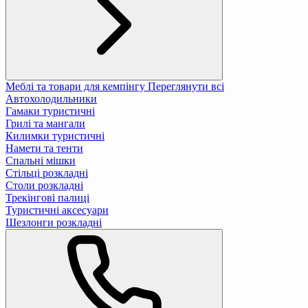
Меблі та товари для кемпінгу
Переглянути всі
Автохолодильники
Гамаки туристичні
Грилі та мангали
Килимки туристичні
Намети та тенти
Спальні мішки
Стільці розкладні
Столи розкладні
Трекінгові палиці
Туристичні аксесуари
Шезлонги розкладні