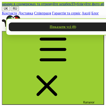
ми в соцмережах та отримуйте кешбек!
Публікуйте фото або віде
UK
RU
Контакти
Доставка
Співпраця
Гарантія та сервіс
Акції
Блог
Показати усі (
0
)
Каталог