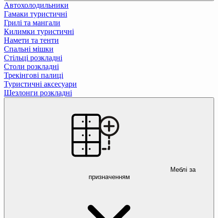
Автохолодильники
Гамаки туристичні
Грилі та мангали
Килимки туристичні
Намети та тенти
Спальні мішки
Стільці розкладні
Столи розкладні
Трекінгові палиці
Туристичні аксесуари
Шезлонги розкладні
Меблі за
призначенням