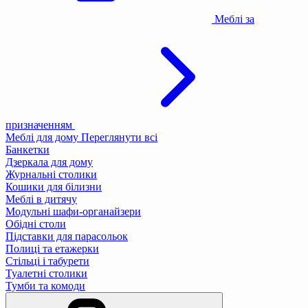
Меблі за
призначенням
Меблі для дому
Переглянути всі
Банкетки
Дзеркала для дому
Журнальні столики
Кошики для білизни
Меблі в дитячу
Модульні шафи-органайзери
Обідні столи
Підставки для парасольок
Полиці та етажерки
Стільці і табурети
Туалетні столики
Тумби та комоди