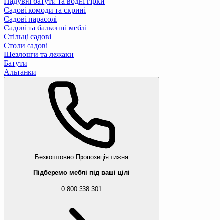
Надувні батути та водні гірки
Садові комоди та скрині
Садові парасолі
Садові та балконні меблі
Стільці садові
Столи садові
Шезлонги та лежаки
Батути
Альтанки
Безкоштовно
Пропозиція тижня
Підберемо меблі під ваші цілі
0 800 338 301