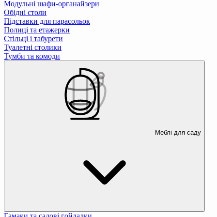
Модульні шафи-органайзери
Обідні столи
Підставки для парасольок
Полиці та етажерки
Стільці і табурети
Туалетні столики
Тумби та комоди
Меблі для саду
Гамаки та садові гойдалки