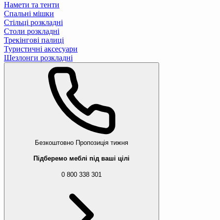
Намети та тенти
Спальні мішки
Стільці розкладні
Столи розкладні
Трекінгові палиці
Туристичні аксесуари
Шезлонги розкладні
Безкоштовно
Пропозиція тижня
Підберемо меблі під ваші цілі
0 800 338 301