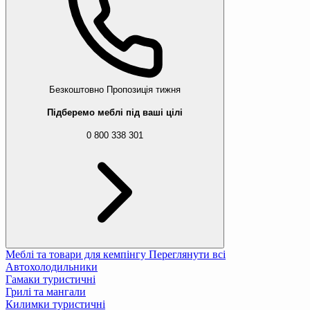
Безкоштовно
Пропозиція тижня
Підберемо меблі під ваші цілі
0 800 338 301
Меблі та товари для кемпінгу
Переглянути всі
Автохолодильники
Гамаки туристичні
Грилі та мангали
Килимки туристичні