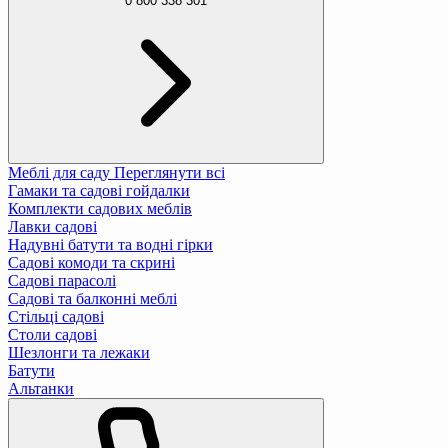
0 800 338 301
Меблі для саду
Переглянути всі
Гамаки та садові гойдалки
Комплекти садових меблів
Лавки садові
Надувні батути та водні гірки
Садові комоди та скрині
Садові парасолі
Садові та балконні меблі
Стільці садові
Столи садові
Шезлонги та лежаки
Батути
Альтанки