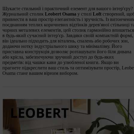
Шукаєте стильний і практичний елемент для вашого інтер'єру?
Журнальний столик
Leobert Osama
у стилі
Loft
створений, що
привнести в ваш простір елегантність і зручність. Із витончени
поєднанням теплих коричневих відтінків дерев'яної стільниці т
чорних металевих елементів, цей столик гармонійно впишеться
в будь-який сучасний інтер'єр. Завдяки своїй компактній формі,
він ідеально підходить для віталень, спалень або робочих зон,
додаючи нотку індустріального шику та мінімалізму. Його
приставна конструкція дозволяє розташувати його біля дивана
або крісла, забезпечуючи зручний доступ до будь-яких
предметів: від чашки кави до улюбленої книги. Якщо ви
прагнете підкреслити ваш стиль та оптимізувати простір, Leobe
Osama стане вашим вірним вибором.