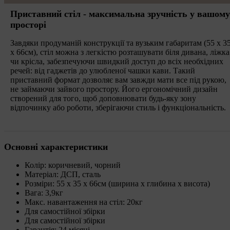
Приставний стіл - максимальна зручність у вашому
просторі
Завдяки продуманій конструкції та вузьким габаритам (55 х 3
х 66см), стіл можна з легкістю розташувати біля дивана, ліжка
чи крісла, забезпечуючи швидкий доступ до всіх необхідних
речей: від гаджетів до улюбленої чашки кави. Такий
приставний формат дозволяє вам завжди мати все під рукою,
не займаючи зайвого простору. Його ергономічний дизайн
створений для того, щоб доповнювати будь-яку зону
відпочинку або роботи, зберігаючи стиль і функціональність.
Основні характеристики
Колір: коричневий, чорний
Матеріал: ДСП, сталь
Розміри: 55 x 35 x 66см (ширина x глибина x висота)
Вага: 3,9кг
Макс. навантаження на стіл: 20кг
Для самостійної збірки
Для самостійної збірки
Гарантія: 24 місяці