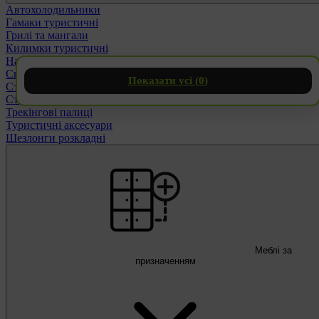
Автохолодильники
Гамаки туристичні
Грилі та мангали
Килимки туристичні
Намети та тенти
Спальні мішки
Показати усі (
0
)
Стільці розкладні
Столи розкладні
Трекінгові палиці
Туристичні аксесуари
Шезлонги розкладні
Меблі за
призначенням