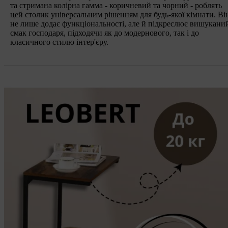
та стримана колірна гамма - коричневий та чорний - роблять
цей столик універсальним рішенням для будь-якої кімнати. Ві
не лише додає функціональності, але й підкреслює вишукани
смак господаря, підходячи як до модернового, так і до
класичного стилю інтер'єру.