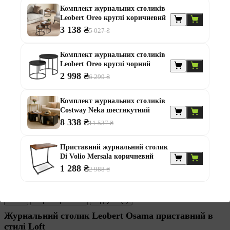
Комплект журнальних столиків
Leobert Oreo круглі коричневий
Поділитись
3 138 ₴
5 027 ₴
Комплект журнальних столиків
Leobert Oreo круглі чорний
2 998 ₴
6 299 ₴
Гарантія
Комплект журнальних столиків
2 роки
Costway Neka шестикутний
8 338 ₴
11 537 ₴
Приставний журнальний столик
Di Volio Mersala коричневий
1 288 ₴
2 988 ₴
Osama
Опис
Характеристики
Відгуків (1)
Журнальний столик Leobert Osama приставний в
стилі Loft