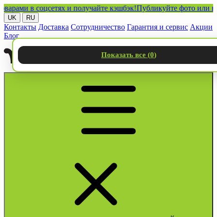
ми в соцсетях и получайте кэшбэк!
Публикуйте фото или видео 
UK
RU
Контакты
Доставка
Сотрудничество
Гарантия и сервис
Акции
Блог
Показать все (
0
)