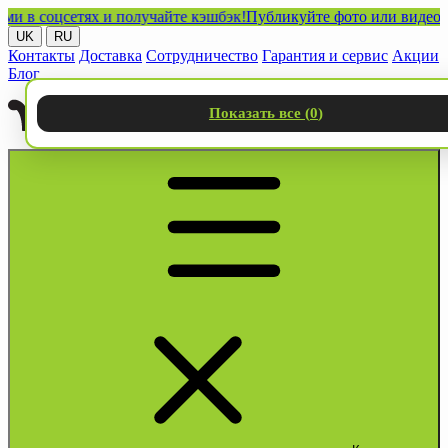
 соцсетях и получайте кэшбэк!
Публикуйте фото или видео с наш
UK
RU
Контакты
Доставка
Сотрудничество
Гарантия и сервис
Акции
Блог
Показать все (
0
)