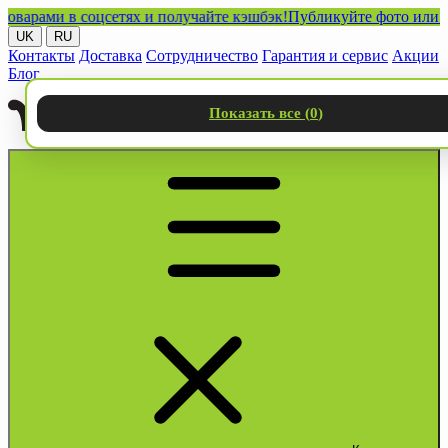
ами в соцсетях и получайте кэшбэк!
Публикуйте фото или видео 
UK
RU
Контакты
Доставка
Сотрудничество
Гарантия и сервис
Акции
Блог
Показать все (
0
)