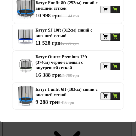
Батут Funfit 8ft (252см) синий с
Гамаки и садовые качели
внешней сеткой
Комплекты садовой мебели
10 998 грн
Надувные батуты и водные горки
11 144 грн
Садовая и балконная мебель
Садовые зонты
Батут SJ 10ft (312см) синий с
Садовые комоды и сундуки
внешней сеткой
Садовые столы
11 528 грн
Скамейки садовые
12 665 грн
Стулья садовые
Шезлонги и лежаки
Батут Outtec Premium 12ft
Батуты
(374см) черно-зеленый с
Беседки
внутренней сеткой
16 388 грн
21 709 грн
Батут Funfit 6ft (183см) синий с
внешней сеткой
9 288 грн
9 416 грн
Офисная мебель