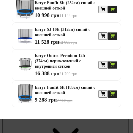
Батут Funfit 8ft (252см) синий с
Гамаки и садовые качели
внешней сеткой
Комплекты садовой мебели
10 998 грн
Надувные батуты и водные горки
11 144 грн
Садовая и балконная мебель
Садовые зонты
Батут SJ 10ft (312см) синий с
Садовые комоды и сундуки
внешней сеткой
Садовые столы
11 528 грн
Скамейки садовые
12 665 грн
Стулья садовые
Шезлонги и лежаки
Батут Outtec Premium 12ft
Батуты
(374см) черно-зеленый с
Беседки
внутренней сеткой
16 388 грн
21 709 грн
Батут Funfit 6ft (183см) синий с
внешней сеткой
9 288 грн
9 416 грн
Офисная мебель