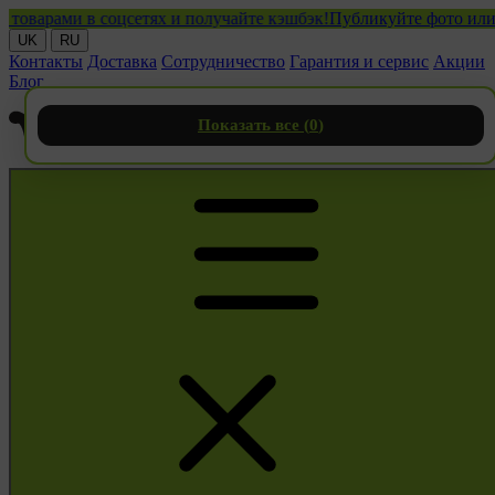
рами в соцсетях и получайте кэшбэк!
Публикуйте фото или виде
UK
RU
Контакты
Доставка
Сотрудничество
Гарантия и сервис
Акции
Блог
Показать все (
0
)