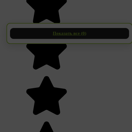
Показать все (
0
)