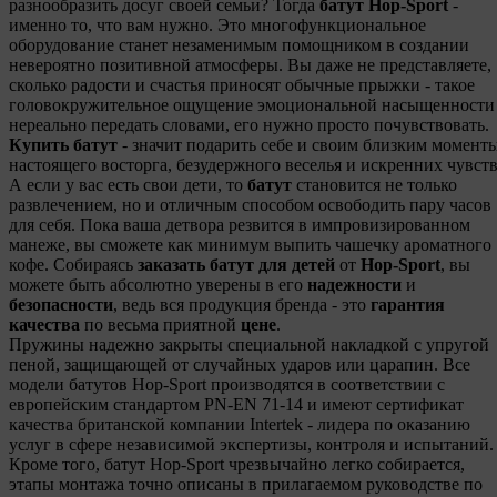
разнообразить досуг своей семьи? Тогда
батут Hop-Sport
-
именно то, что вам нужно. Это многофункциональное
оборудование станет незаменимым помощником в создании
невероятно позитивной атмосферы. Вы даже не представляете,
сколько радости и счастья приносят обычные прыжки - такое
головокружительное ощущение эмоциональной насыщенности
нереально передать словами, его нужно просто почувствовать.
Купить батут
- значит подарить себе и своим близким момент
настоящего восторга, безудержного веселья и искренних чувств
А если у вас есть свои дети, то
батут
становится не только
развлечением, но и отличным способом освободить пару часов
для себя. Пока ваша детвора резвится в импровизированном
манеже, вы сможете как минимум выпить чашечку ароматного
кофе. Собираясь
заказать батут для детей
от
Hop-Sport
, вы
можете быть абсолютно уверены в его
надежности
и
безопасности
, ведь вся продукция бренда - это
гарантия
качества
по весьма приятной
цене
.
Пружины надежно закрыты специальной накладкой с упругой
пеной, защищающей от случайных ударов или царапин. Все
модели батутов Hop-Sport производятся в соответствии с
европейским стандартом PN-EN 71-14 и имеют сертификат
качества британской компании Intertek - лидера по оказанию
услуг в сфере независимой экспертизы, контроля и испытаний.
Кроме того, батут Hop-Sport чрезвычайно легко собирается,
этапы монтажа точно описаны в прилагаемом руководстве по