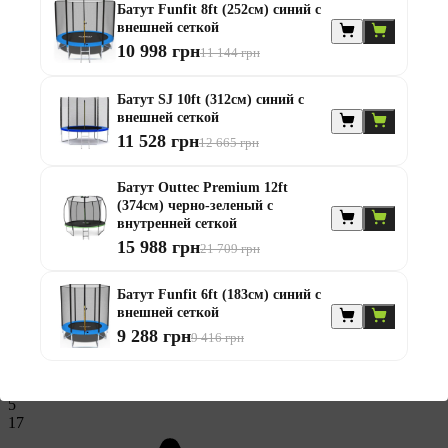
Батут Funfit 8ft (252см) синий с
внешней сеткой
10 998 грн
11 144 грн
Батут SJ 10ft (312см) синий с
внешней сеткой
11 528 грн
4.9
12 665 грн
Батут Outtec Premium 12ft
(374см) черно-зеленый с
внутренней сеткой
На основе 19 отзывов
15 988 грн
21 709 грн
Батут Funfit 6ft (183см) синий с
внешней сеткой
9 288 грн
9 416 грн
5
17