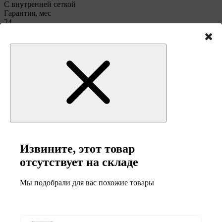
С внутренней сеткой
Гарантия, мес
24
Назначение
Для сада
Высота, см
59
Диаметр, см
244
Возрастная категория
Взрослые, Детские
Вид
Уличные батуты
Количество пружин
48
Форма
Извините, этот товар
Круглая
Высота с защитной сеткой, см
отсутствует на складе
160
Количество опор
3
Мы подобрали для вас похожие товары
Комплектация
Батут - 1шт, Лестница - 1шт, Чехол - 1шт, Мяч волейбольный -
1шт, Мяч пляжный - 1шт, Страховочные крючки - 4шт