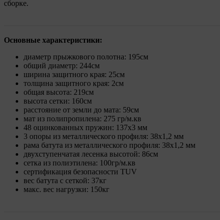
сборке.
Основные характеристики:
диаметр прыжкового полотна: 195см
общий диаметр: 244см
ширина защитного края: 25см
толщина защитного края: 2см
общая высота: 219см
высота сетки: 160см
расстояние от земли до мата: 59см
мат из полипропилена: 275 гр/м.кв
48 оцинкованных пружин: 137х3 мм
3 опоры из металлического профиля: 38х1,2 мм
рама батута из металлического профиля: 38х1,2 мм
двухступенчатая лесенка высотой: 86см
сетка из полиэтилена: 100гр/м.кв
сертификация безопасности TUV
вес батута с сеткой: 37кг
макс. вес нагрузки: 150кг