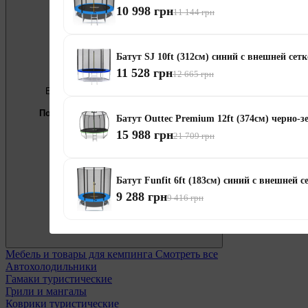
10 998 грн
11 144 грн
Батут SJ 10ft (312см) синий с внешней сет
11 528 грн
12 665 грн
Бесплатно
Предложение недели
Подберём мебель под ваши цели
Батут Outtec Premium 12ft (374см) черно-з
15 988 грн
0 800 338 301
21 709 грн
Батут Funfit 6ft (183см) синий с внешней с
9 288 грн
9 416 грн
Мебель и товары для кемпинга
Смотреть все
Автохолодильники
Гамаки туристические
Грили и мангалы
Коврики туристические