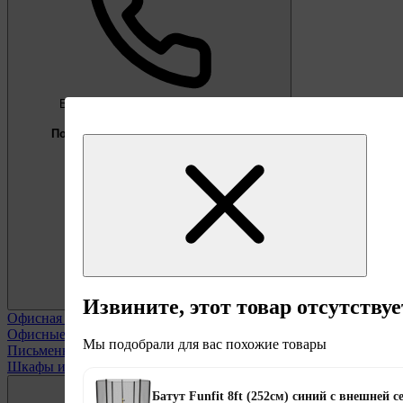
Бесплатно
Предложение недели
Подберём мебель под ваши цели
0 800 338 301
Извините, этот товар отсутствуе
Офисная мебель
Смотреть все
Офисные кресла
Мы подобрали для вас похожие товары
Письменные столы
Шкафы и полки офисные
Батут Funfit 8ft (252см) синий с внешней с