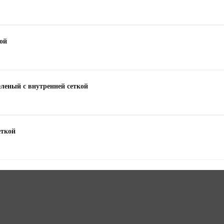
кой
еленый с внутренней сеткой
еткой