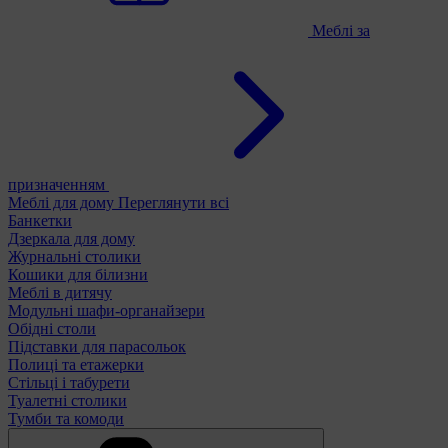
Меблі за
призначенням
Меблі для дому
Переглянути всі
Банкетки
Дзеркала для дому
Журнальні столики
Кошики для білизни
Меблі в дитячу
Модульні шафи-органайзери
Обідні столи
Підставки для парасольок
Полиці та етажерки
Стільці і табурети
Туалетні столики
Тумби та комоди