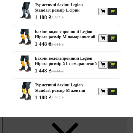
Гамаки та садові гойдалки
Туристичні бахіли Legion
Комплекти садових меблів
Standart розмір L сірий
Лавки садові
Надувні батути та водні гірки
1 188 ₴
2 297 ₴
Садові комоди та скрині
Садові парасолі
Бахіли водонепроникні Legion
Садові та балконні меблі
Hipora розмір М помаранчевий
Стільці садові
Столи садові
1 448 ₴
3 011 ₴
Шезлонги та лежаки
Батути
Бахіли водонепроникні Legion
Альтанки
Hipora розмір XL помаранчевий
1 448 ₴
3 011 ₴
Туристичні бахіли Legion
Standart розмір М жовтий
1 188 ₴
2 297 ₴
Меблі для офісу