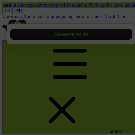
и в соцмережах та отримуйте кешбек!
Публікуйте фото або відео
UK
RU
Контакти
Доставка
Співпраця
Гарантія та сервіс
Акції
Блог
Показати усі (
0
)
Каталог