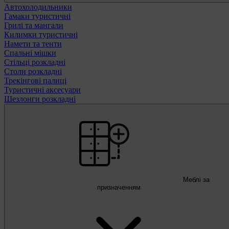
Автохолодильники
Гамаки туристичні
Грилі та мангали
Килимки туристичні
Намети та тенти
Спальні мішки
Стільці розкладні
Столи розкладні
Трекінгові палиці
Туристичні аксесуари
Шезлонги розкладні
Меблі за
призначенням