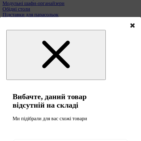
Модульні шафи-органайзери
Обідні столи
Підставки для парасольок
Полиці та етажерки
Стільці і табурети
Туалетні столики
Тумби та комоди
Меблі для саду
Вибачте, даний товар
відсутній на складі
Ми підібрали для вас схожі товари