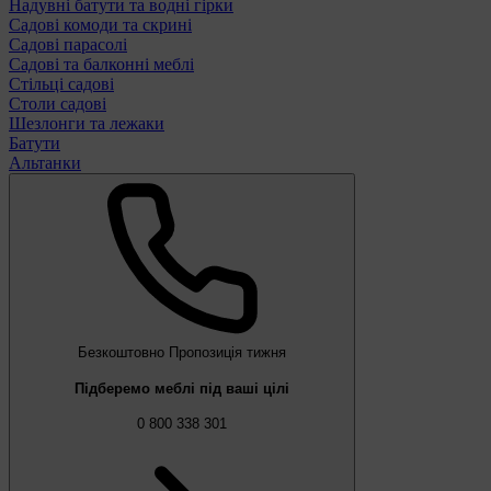
Надувні батути та водні гірки
Садові комоди та скрині
Садові парасолі
Садові та балконні меблі
Стільці садові
Столи садові
Шезлонги та лежаки
Батути
Альтанки
Безкоштовно
Пропозиція тижня
Підберемо меблі під ваші цілі
0 800 338 301