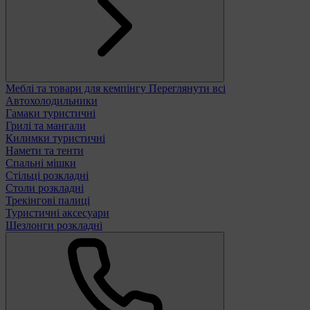
Меблі та товари для кемпінгу
Переглянути всі
Автохолодильники
Гамаки туристичні
Грилі та мангали
Килимки туристичні
Намети та тенти
Спальні мішки
Стільці розкладні
Столи розкладні
Трекінгові палиці
Туристичні аксесуари
Шезлонги розкладні