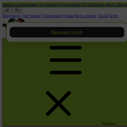
 в соцмережах та отримуйте кешбек!
Публікуйте фото або відео 
UK
RU
Контакти
Доставка
Співпраця
Гарантія та сервіс
Акції
Блог
Показати усі (
0
)
Каталог