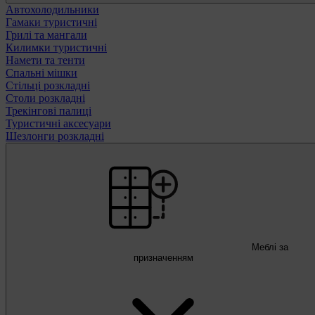
Автохолодильники
Гамаки туристичні
Грилі та мангали
Килимки туристичні
Намети та тенти
Спальні мішки
Стільці розкладні
Столи розкладні
Трекінгові палиці
Туристичні аксесуари
Шезлонги розкладні
Меблі за
призначенням