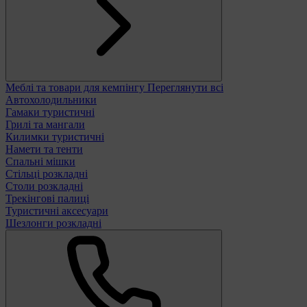
Меблі та товари для кемпінгу
Переглянути всі
Автохолодильники
Гамаки туристичні
Грилі та мангали
Килимки туристичні
Намети та тенти
Спальні мішки
Стільці розкладні
Столи розкладні
Трекінгові палиці
Туристичні аксесуари
Шезлонги розкладні