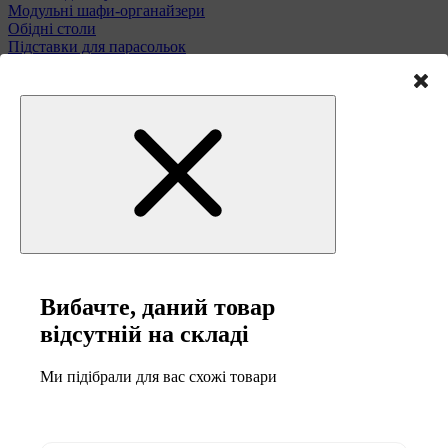
Модульні шафи-органайзери
Обідні столи
Підставки для парасольок
Полиці та етажерки
Стільці і табурети
Туалетні столики
Тумби та комоди
Меблі для саду
Вибачте, даний товар
відсутній на складі
Ми підібрали для вас схожі товари