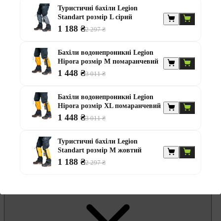
Гамаки та садові гойдалки
Туристичні бахіли Legion
Комплекти садових меблів
Standart розмір L сірий
Лавки садові
Надувні батути та водні гірки
1 188 ₴
2 297 ₴
Садові комоди та скрині
Садові парасолі
Бахіли водонепроникні Legion
Садові та балконні меблі
Hipora розмір М помаранчевий
Стільці садові
Столи садові
1 448 ₴
3 011 ₴
Шезлонги та лежаки
Батути
Бахіли водонепроникні Legion
Альтанки
Hipora розмір XL помаранчевий
1 448 ₴
3 011 ₴
Туристичні бахіли Legion
Standart розмір М жовтий
1 188 ₴
2 297 ₴
Меблі для офісу