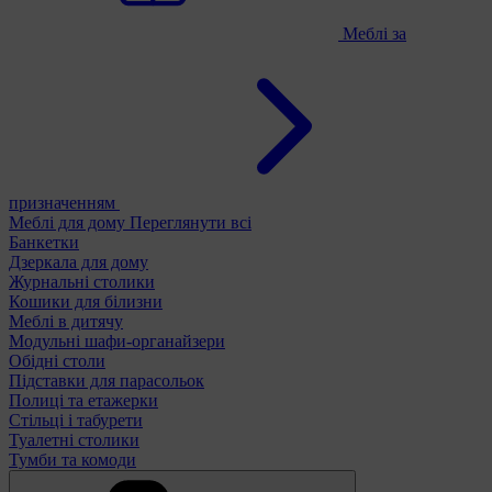
Меблі за
призначенням
Меблі для дому
Переглянути всі
Банкетки
Дзеркала для дому
Журнальні столики
Кошики для білизни
Меблі в дитячу
Модульні шафи-органайзери
Обідні столи
Підставки для парасольок
Полиці та етажерки
Стільці і табурети
Туалетні столики
Тумби та комоди