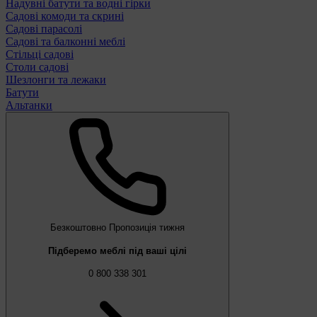
Надувні батути та водні гірки
Садові комоди та скрині
Садові парасолі
Садові та балконні меблі
Стільці садові
Столи садові
Шезлонги та лежаки
Батути
Альтанки
Безкоштовно
Пропозиція тижня
Підберемо меблі під ваші цілі
0 800 338 301