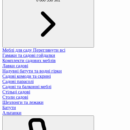
0 800 338 301
Меблі для саду
Переглянути всі
Гамаки та садові гойдалки
Комплекти садових меблів
Лавки садові
Надувні батути та водні гірки
Садові комоди та скрині
Садові парасолі
Садові та балконні меблі
Стільці садові
Столи садові
Шезлонги та лежаки
Батути
Альтанки