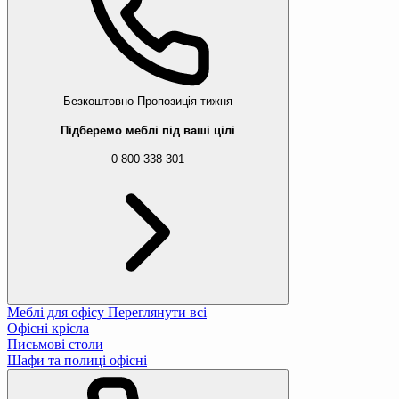
Безкоштовно
Пропозиція тижня
Підберемо меблі під ваші цілі
0 800 338 301
Вибачте, даний товар відсутній 
Меблі для офісу
Переглянути всі
Офісні крісла
Ми підібрали для вас схожі товари
Письмові столи
Шафи та полиці офісні
Килимок туристичний Outtec EVA 6 мм од