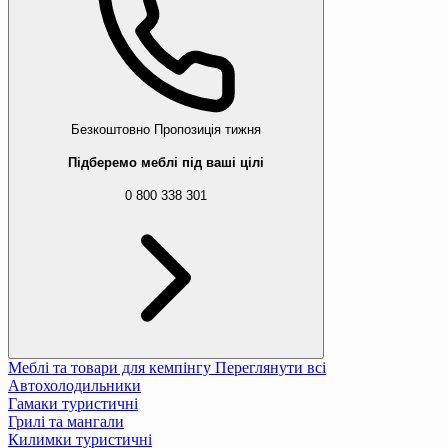
248 ₴
389 ₴
Килимок туристичний Outtec двошаровий 
638 ₴
798 ₴
Безкоштовно
Пропозиція тижня
Підберемо меблі під ваші цілі
Самонадувний килимок Outtec 183x52x3,5с
2 678 ₴
0 800 338 301
3 196 ₴
Сидіння туристичне Outtec 38x28x1см скла
163 ₴
321 ₴
Меблі та товари для кемпінгу
Переглянути всі
Автохолодильники
Гамаки туристичні
Грилі та мангали
Килимки туристичні