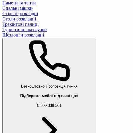
Намети та тенти
Спальні мішки
Стільці розкладні
Столи розкладні
Трекінгові палиці
Туристичні аксесуари
Шезлонги розкладні
Безкоштовно
Пропозиція тижня
Підберемо меблі під ваші цілі
0 800 338 301