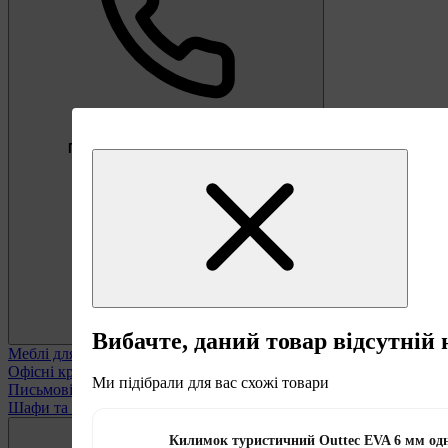
Безкоштовно
Пропозиція тижня
Підберемо меблі під ваші цілі
0 800 338 301
Вибачте, даний товар відсутній 
Меблі для офісу
Переглянути всі
Офісні крісла
Ми підібрали для вас схожі товари
Письмові столи
Шафи та полиці офісні
Килимок туристичний Outtec EVA 6 мм од