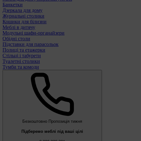
Банкетки
Дзеркала для дому
Журнальні столики
Кошики для білизни
Меблі в дитячу
Модульні шафи-органайзери
Обідні столи
Підставки для парасольок
Полиці та етажерки
Стільці і табурети
Туалетні столики
Тумби та комоди
Безкоштовно
Пропозиція тижня
Підберемо меблі під ваші цілі