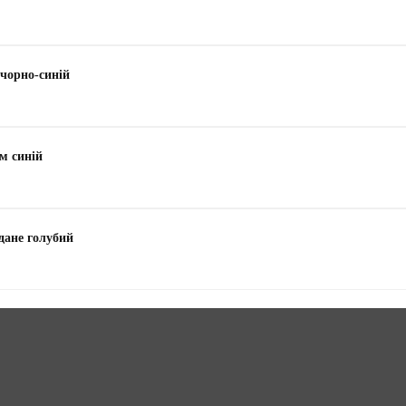
чорно-синій
м синій
дане голубий