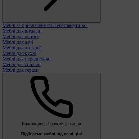
Меблі за призначенням
Переглянути всі
Меблі для вітальні
Меблі для ванної
Меблі для дачі
Меблі для дитячої
Меблі для кухні
Меблі для передпокою
Меблі для спальні
Меблі для тераси
Безкоштовно
Пропозиція тижня
Підберемо меблі під ваші цілі