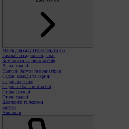
0 800 338 301
Меблі для саду
Переглянути всі
Гамаки та садові гойдалки
Комплекти садових меблів
Лавки садові
Надувні батути та водні гірки
Садові комоди та скрині
Садові парасолі
Садові та балконні меблі
Стільці садові
Столи садові
Шезлонги та лежаки
Батути
Альтанки