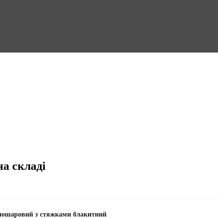
на складі
ношаровий з стяжками блакитний