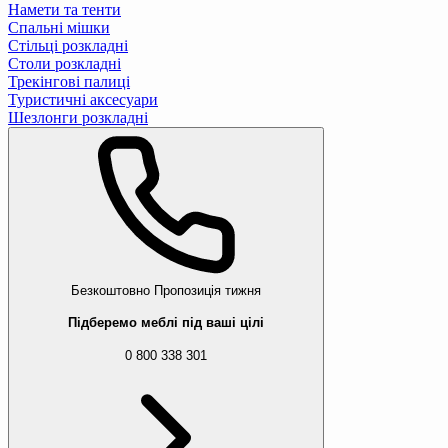
Намети та тенти
Спальні мішки
Стільці розкладні
Столи розкладні
Трекінгові палиці
Туристичні аксесуари
Шезлонги розкладні
Безкоштовно
Пропозиція тижня
Підберемо меблі під ваші цілі
0 800 338 301