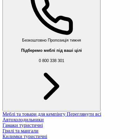
Безкоштовно
Пропозиція тижня
Підберемо меблі під ваші цілі
0 800 338 301
Меблі та товари для кемпінгу
Переглянути всі
Автохолодильники
Гамаки туристичні
Грилі та мангали
Килимки туристичні