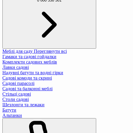
0 800 338 301
Меблі для саду
Переглянути всі
Гамаки та садові гойдалки
Комплекти садових меблів
Лавки садові
Надувні батути та водні гірки
Садові комоди та скрині
Садові парасолі
Садові та балконні меблі
Стільці садові
Столи садові
Шезлонги та лежаки
Батути
Альтанки