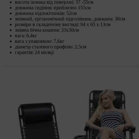
висота лежака від поверхні: 37 -55см
довжина сидіння: приблизно 155см
довжина підлокітників: 52см
знімний, ергономічний підголівник, довжина: 36см
розміри в складеному вигляді: 94 х 65 х 13см
знімна бічна кишеня: 33х30см
вага: 6,4кг
вага з упаковкою: 7,6кг
діаметр сталевого профілю: 2,5см
гарантія: 24 місяці