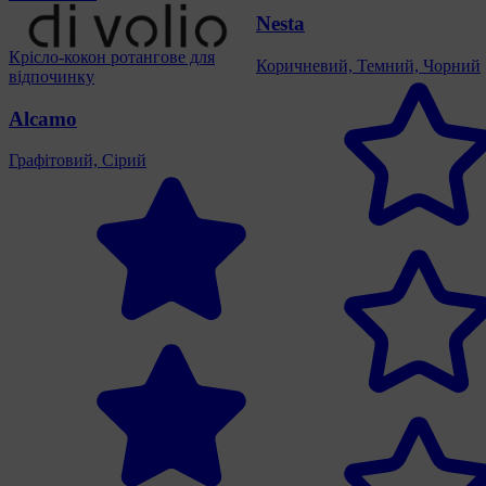
Nesta
Крісло-кокон ротангове для
Коричневий, Темний, Чорний
відпочинку
Alcamo
Графітовий, Сірий