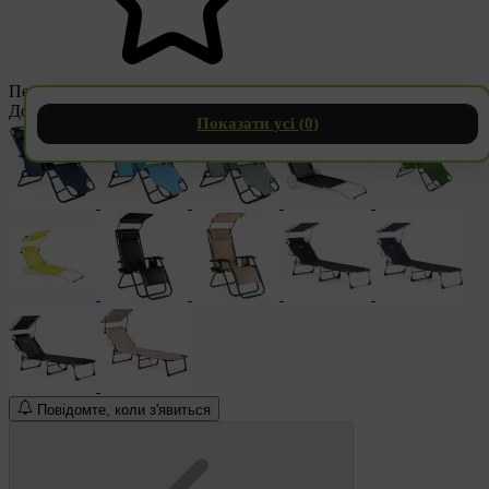
Переглянути відгуки
Доступні версії
Показати усі (
0
)
Повідомте, коли з'явиться