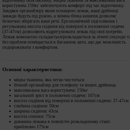
відпочинку біля басейну. Міцна тканина та максимальна вага
користувача 150кг забезпечують комфорт під час відпочинку.
Завдяки органайзеру яким оснащено лежак, ваші дрібниці
завжди будуть під рукою, а знімна бічна кишеня дозволяє
безпечно зберігати ваші речі. Ергономічний підголівник і
регульована висота сидіння від поверхні в положенні сидячи
(37-47см) дозволяють відрегулювати лежак під свої потреби.
Лежак компактно складається/розкладається за лічені секунди т
без проблем поміщається в багажник авто, що дає можливість
подорожувати з комфортом.
Основні характеристики:
міцна тканина, яка легко чиститься
бічний органайзер для телефону та інших дрібниць
максимальна вага користувача: 150кг
загальний зріст в положенні сидячи: 107см
висота сидіння від поверхні в положенні сидячи: 37-47см
глибина сидіння: 50см
ширина сидіння: 43см
висота спинки: 75см
довжина лежака в повністю розкладеному стані:
приблизно 175см