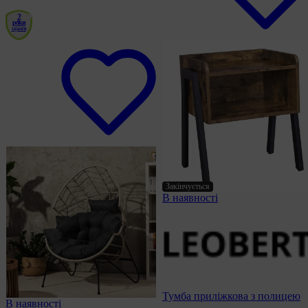
2
роки
гарантія
Закінчується
В наявності
Тумба приліжкова з полицею
В наявності