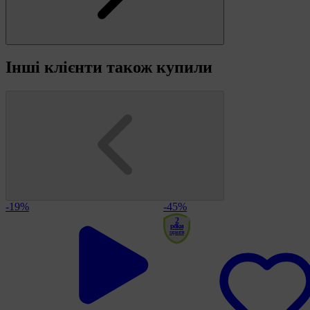
Інші клієнти також купили
-19%
-45%
2
роки
гарантія