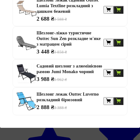
Шезлонг лежак садовий Outtec
Lumia Textline розкладний з
дашком бежевий
2 688 ₴
3 588 ₴
Шезлонг-ліжко туристичне
Outtec Sun Zen розкладне м'яке
з матрацом сірий
3 448 ₴
3 858 ₴
В наявності
В наявності
Садовий шезлонг з алюмінієвою
рамою Jumi Monako чорний
3 988 ₴
5 962 ₴
Шезлонг лежак розкладний
Крісло-шезлонг з алюмінієвою
Шезлонг лежак Outtec Luverno
O-666596
рамою
розкладний бірюзовий
Monako
2 888 ₴
Бірюзовий
3 388 ₴
Чорний