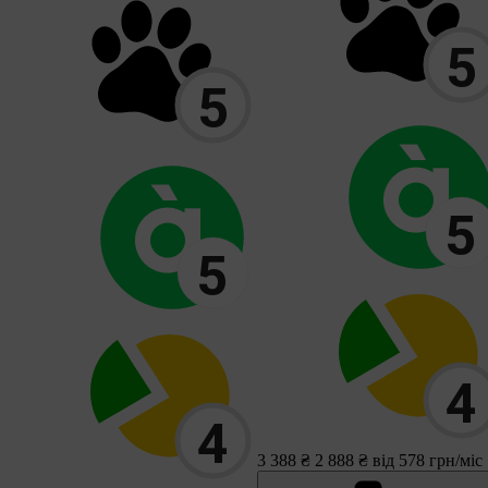
3 388 ₴
2 888 ₴
від 578 грн/міс