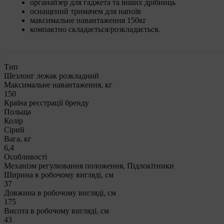
органайзер для гаджета та інших дрібниць
оснащений тримачем для напоїв
максимальне навантаження 150кг
компактно складається/розкладається.
Тип
Шезлонг лежак розкладний
Максимальне навантаження, кг
150
Країна реєстрації бренду
Польща
Колір
Сірий
Вага, кг
6,4
Особливості
Механізм регулювання положення, Підлокітники
Ширина в робочому вигляді, см
37
Довжина в робочому вигляді, см
175
Висота в робочому вигляді, см
43